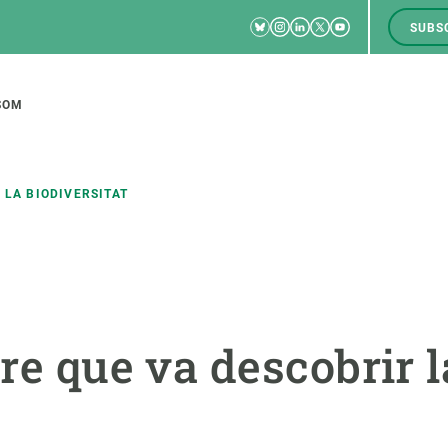
Bluesky
Instagram
Linkedin
Twitter
Youtube
SUBS
RRSS
M
to
SOM
tion
 LA BIODIVERSITAT
CIÈNCIA EN ACCIÓ
UNEIX-TE A NOSALTRES
a
Impacte
Borsa de treball
C
tre que va descobrir l
Solucions
Oportunitats acadèmiques
F
Innovació
Demana la teva MSCA-PF
M
 ecosistemes
Política i gestió
Demana la teva beca ERC