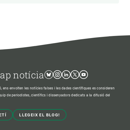
cap notícia
Bluesky
Instagram
Linkedin
Twitter
Youtube
ens envolten les notícies falses i les dades científiques es consideren
p de periodistes, científics i dissenyadors dedicats a la difusió del
ETÍ
LLEGEIX EL BLOG!