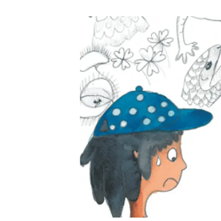
Marca i logotips
Observació de la t
Infraestructures
Temes transversal
Equitat, Diversitat i Inclusió (EDI)
Publicacions
Oficina de premsa
Synthesis Actions
Ciència oberta i gestió del coneixement
Documentació