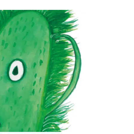
Biodiversitat
Canvi global
Funcionament dels ecosistemes
Observació de la terra