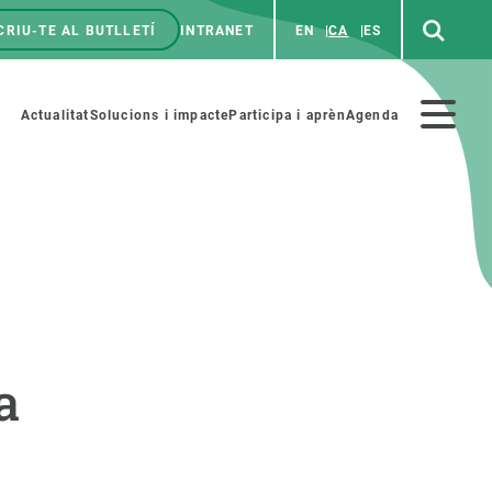
CRIU-TE AL BUTLLETÍ
INTRANET
EN
CA
ES
enú
p
Menú
Actualitat
Solucions i impacte
Participa i aprèn
Agenda
secundario
PARTICIPA
NOTÍCIES I AGENDA
iència i art
Agenda
a
es ciència amb nosaltres
Esdeveniments anteriors
aterials educatius
Actualitat
COL·LABORA
Notícies