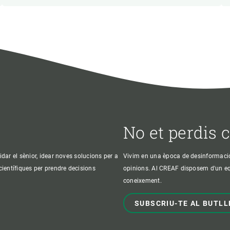
No et perdis 
idar el sènior, idear noves solucions per a
Vivim en una època de desinformació, 
 científiques per prendre decisions
opinions. Al CREAF disposem d'un equi
coneixement.
SUBSCRIU-TE AL BUTLL