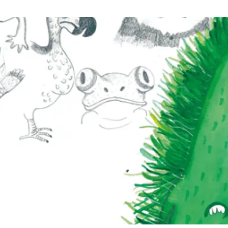
erra
Serveis tècnics
Programa de màsters i doctorat
s
Vine de visitant o sabàtic
Segell de bones pràctiques HRS4R
Un lloc on créixer
Desenvolupament de carrera
Seminaris i activitats internes
T’oferim formació