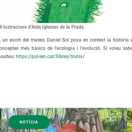
 Il·lustracions d'Aida Iglesias de la Prada.
ó, un escrit del mateix Daniel Sol posa en context la història 
nceptes més bàsics de l’ecologia i l’evolució. Si voleu sa
nsulteu:
https://pol-len.cat/llibres/trunix/
NOTÍCIA