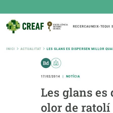
Vés
al
contingut
Main
RECERCA
UNEIX-TE
QUI 
CREAF
naviga
Fil
INICI
ACTUALITAT
LES GLANS ES DISPERSEN MILLOR QUA
Featured
d'ariadna
INTRANET
Responsive
SOBRE NOSALTRES
RECERCA
responsive
17/02/2014
NOTÍCIA
El Centre
Directori de recerc
Les glans es 
menu
Organització institucional
Biodiversitat
Transparència
Canvi global
olor de ratol
La nostra gent
Funcionament dels