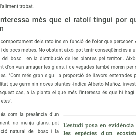
'aliment trobat.
 interessa més que el ratolí tingui por qu
in
 comportament dels ratolins en funció de l'olor que perceben 
ai de pocs metres. No obstant això, pot tenir conseqüències a 
 del bosc i en la distribució de les plantes pel territori. Aix
vint d'on van amagar les glans, i de vegades també moren per
-les. "Com més gran sigui la proporció de llavors enterrades p
litat que germinin noves plantes -indica Alberto Muñoz, invest
 aquest cas, a la planta el que més l’interessa és que hi hag
etes".
 és com la presència d'un
tment, no menja glans, pot
L'estudi posa en evidència 
ació natural del bosc i la
les espècies d'un ecosis