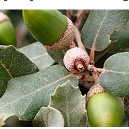
erra
Serveis tècnics
Programa de màsters i doctorat
s
Vine de visitant o sabàtic
Segell de bones pràctiques HRS4R
Un lloc on créixer
Desenvolupament de carrera
Seminaris i activitats internes
T’oferim formació