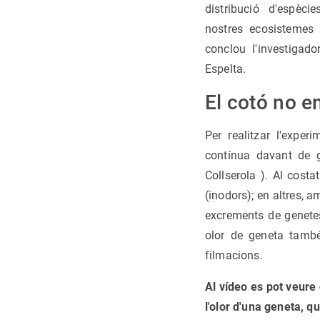
distribució d'espèc
nostres ecosistemes 
conclou l'investiga
Espelta.
El cotó no 
Per realitzar l'exper
contínua davant de 
Collserola ). Al cos
(inodors); en altres, 
excrements de genetes
olor de geneta també
filmacions.
Al vídeo es pot veure
l'olor d'una geneta, q