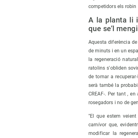
competidors els robin l
A la planta li
que se’l meng
Aquesta diferència de
de minuts i en un esp
la regeneració natural
ratolins s'obliden so
de tornar a recuperar
serà també la probabi
CREAF-. Per tant , en
rosegadors i no de gen
"El que estem veient
carnívor que, eviden
modificar la regener