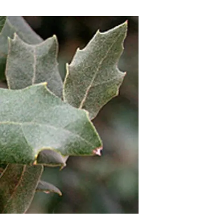
Biodiversitat
Canvi global
Funcionament dels ecosistemes
Observació de la terra