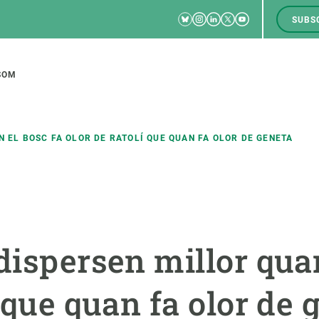
Bluesky
Instagram
Linkedin
Twitter
Youtube
SUBS
RRSS
M
to
SOM
tion
N EL BOSC FA OLOR DE RATOLÍ QUE QUAN FA OLOR DE GENETA
CIÈNCIA EN ACCIÓ
UNEIX-TE A NOSALTRES
a
Impacte
Borsa de treball
C
dispersen millor quan
Solucions
Oportunitats acadèmiques
F
Innovació
Demana la teva MSCA-PF
M
í que quan fa olor de 
 ecosistemes
Política i gestió
Demana la teva beca ERC