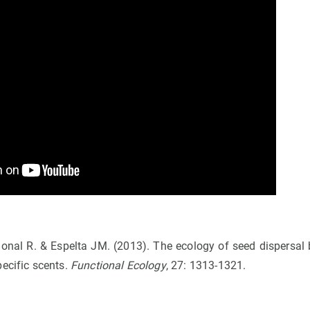
Bonal R. & Espelta JM. (2013). The ecology of seed dispersal b
ecific scents.
Functional Ecology
, 27: 1313-1321.