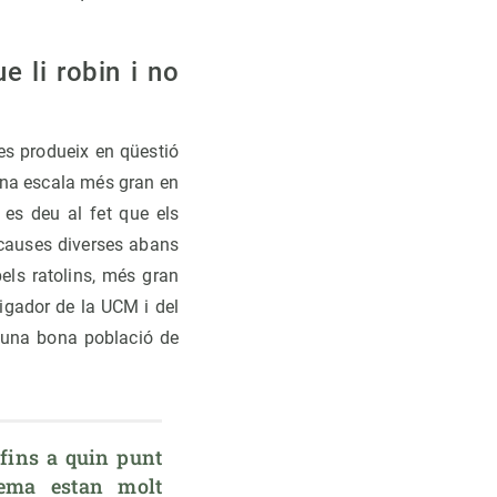
e li robin i no
es produeix en qüestió
una escala més gran en
ò es deu al fet que els
 causes diverses abans
els ratolins, més gran
igador de la UCM i del
i una bona població de
fins a quin punt 
tema estan molt 