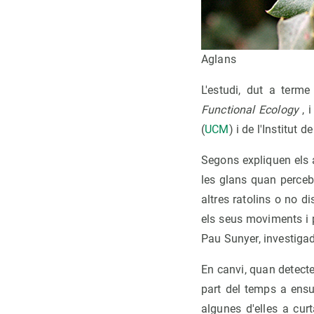
Aglans
L'estudi, dut a terme
Functional Ecology
, i
(
UCM
) i de l'Institut
Segons expliquen els a
les glans quan percebe
altres ratolins o no d
els seus moviments i 
Pau Sunyer, investiga
En canvi, quan detecte
part del temps a ensu
algunes d'elles a cur