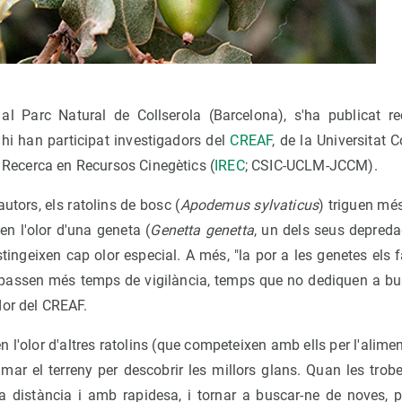
 al Parc Natural de Collserola (Barcelona), s'ha publicat r
 hi han participat investigadors del
CREAF
, de la Universitat
 de Recerca en Recursos Cinegètics (
IREC
; CSIC-UCLM-JCCM).
utors, els ratolins de bosc (
Apodemus sylvaticus
) triguen mé
n l'olor d'una geneta (
Genetta genetta
, un dels seus depred
istingeixen cap olor especial. A més, "la por a les genetes els
passen més temps de vigilància, temps que no dediquen a bu
dor del CREAF.
n l'olor d'altres ratolins (que competeixen amb ells per l'alime
mar el terreny per descobrir les millors glans. Quan les trob
ta distància i amb rapidesa, i tornar a buscar-ne de noves, p