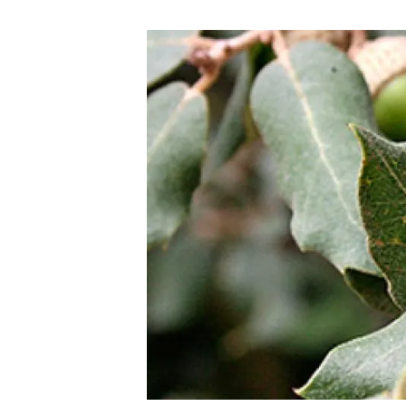
Marca i logotips
Observació de la t
Infraestructures
Temes transversal
Equitat, Diversitat i Inclusió (EDI)
Publicacions
Oficina de premsa
Synthesis Actions
Ciència oberta i gestió del coneixement
Documentació