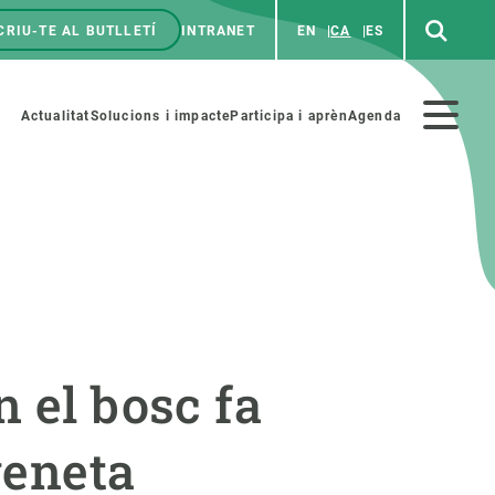
CRIU-TE AL BUTLLETÍ
INTRANET
EN
CA
ES
enú
p
Menú
Actualitat
Solucions i impacte
Participa i aprèn
Agenda
secundario
PARTICIPA
NOTÍCIES I AGENDA
iència i art
Agenda
 el bosc fa
es ciència amb nosaltres
Esdeveniments anteriors
aterials educatius
Actualitat
geneta
COL·LABORA
Notícies