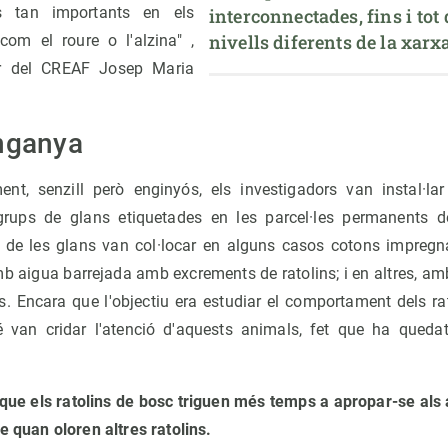
ies tan importants en els
interconnectades, fins i tot 
nivells diferents de la xarxa
com el roure o l'alzina" ,
dor del CREAF Josep Maria
enganya
iment, senzill però enginyós, els investigadors van instal·l
grups de glans etiquetades en les parcel·les permanents 
tat de les glans van col·locar en alguns casos cotons impre
amb aigua barrejada amb excrements de ratolins; i en altres, 
. Encara que l'objectiu era estudiar el comportament dels ra
 van cridar l'atenció d'aquests animals, fet que ha quedat 
 que els ratolins de bosc triguen més temps a apropar-se al
ue quan oloren altres ratolins.