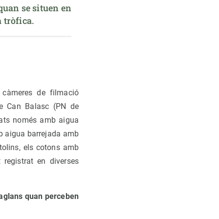
quan se situen en 
 tròfica.
ar càmeres de filmació
de Can Balasc (PN de
gnats només amb aigua
amb aigua barrejada amb
tolins, els cotons amb
registrat en diverses
s aglans quan perceben