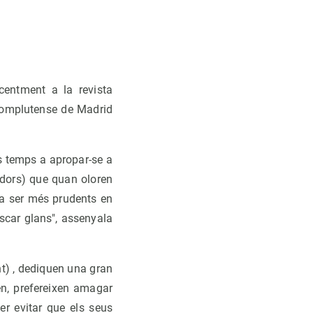
ecentment a la revista
 Complutense de Madrid
s temps a apropar-se a
adors) que quan oloren
 fa ser més prudents en
scar glans", assenyala
nt) , dediquen una gran
en, prefereixen amagar
er evitar que els seus