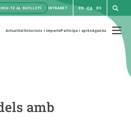
CRIU-TE AL BUTLLETÍ
INTRANET
EN
CA
ES
enú
p
Menú
Actualitat
Solucions i impacte
Participa i aprèn
Agenda
secundario
PARTICIPA
NOTÍCIES I AGENDA
iència i art
Agenda
idels amb
es ciència amb nosaltres
Esdeveniments anteriors
aterials educatius
Actualitat
COL·LABORA
Notícies