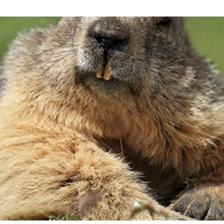
erra
Serveis tècnics
Programa de màsters i doctorat
s
Vine de visitant o sabàtic
Segell de bones pràctiques HRS4R
Un lloc on créixer
Desenvolupament de carrera
Seminaris i activitats internes
T’oferim formació