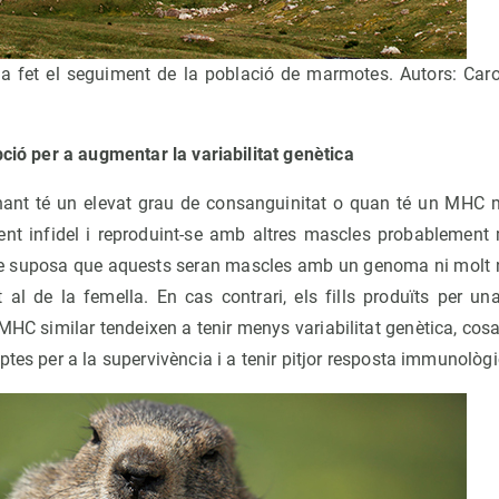
a fet el seguiment de la població de marmotes. Autors: Caro
pció per a augmentar la variabilitat genètica
ant té un elevat grau de consanguinitat o quan té un MHC mo
sent infidel i reproduint-se amb altres mascles probableme
. Se suposa que aquests seran mascles amb un genoma ni molt 
al de la femella. En cas contrari, els fills produïts per u
MHC similar tendeixen a tenir menys variabilitat genètica, cos
ptes per a la supervivència i a tenir pitjor resposta immunològi