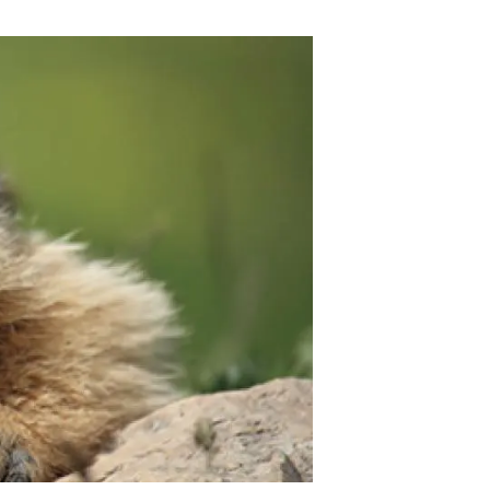
Biodiversitat
Canvi global
Funcionament dels ecosistemes
Observació de la terra