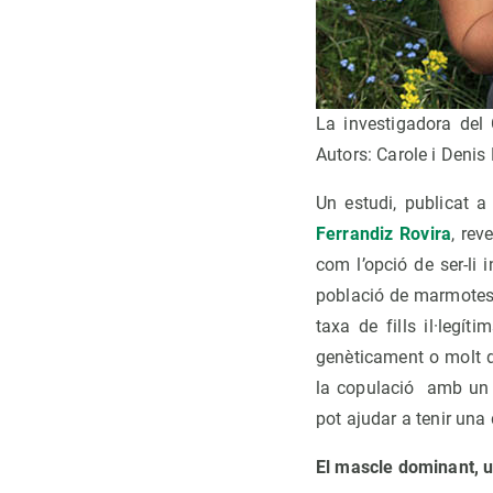
La investigadora del
Autors: Carole i Denis
Un estudi, publicat 
Ferrandiz Rovira
, re
com l’opció de ser-li
població de marmotes
taxa de fills il·leg
genèticament o molt di
la copulació amb un 
pot ajudar a tenir un
El mascle dominant, u