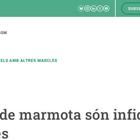
Bluesky
Instagram
Linkedin
Twitter
Youtube
SUBS
RRSS
M
to
SOM
tion
DELS AMB ALTRES MASCLES
CIÈNCIA EN ACCIÓ
UNEIX-TE A NOSALTRES
a
Impacte
Borsa de treball
C
 de marmota són inf
Solucions
Oportunitats acadèmiques
F
Innovació
Demana la teva MSCA-PF
M
es
 ecosistemes
Política i gestió
Demana la teva beca ERC