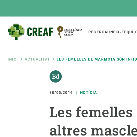
Vés
al
contingut
Main
RECERCA
UNEIX-TE
QUI 
CREAF
naviga
Fil
INICI
ACTUALITAT
LES FEMELLES DE MARMOTA SÓN INFI
Featured
d'ariadna
INTRANET
Responsive
SOBRE NOSALTRES
RECERCA
responsive
30/05/2016
NOTÍCIA
El Centre
Directori de recerc
Les femelles
menu
Organització institucional
Biodiversitat
Transparència
Canvi global
altres mascl
La nostra gent
Funcionament dels