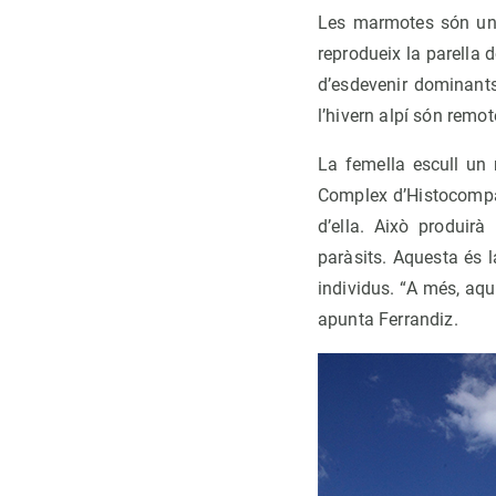
Les marmotes són uns
reprodueix la parella 
d’esdevenir dominants,
l’hivern alpí són remot
La femella escull un
Complex d’Histocompati
d’ella. Això produir
paràsits. Aquesta és l
individus. “A més, aq
apunta Ferrandiz.