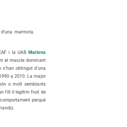
s d’una marmota.
REAF i la UAB
Mariona
ant el mascle dominant
s s’han obtingut d'una
1990 a 2010. La major
 són o molt semblants
ill il·legítim fruit de
t comportament perquè
rrandiz.