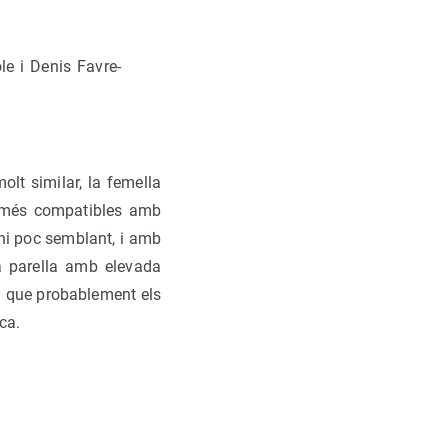
le i Denis Favre-
lt similar, la femella
nt més compatibles amb
ni poc semblant, i amb
na parella amb elevada
a que probablement els
ca.