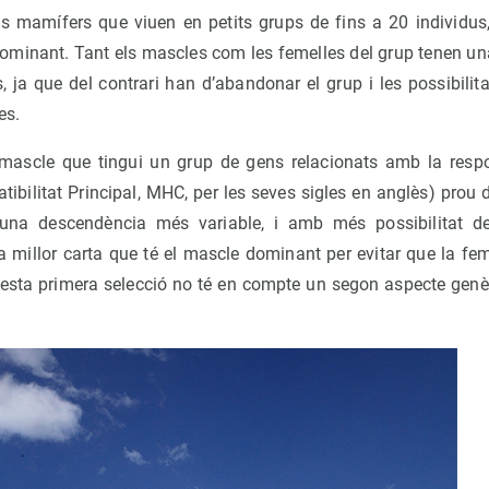
 mamífers que viuen en petits grups de fins a 20 individu
dominant. Tant els mascles com les femelles del grup tenen un
 ja que del contrari han d’abandonar el grup i les possibilit
es.
 mascle que tingui un grup de gens relacionats amb la resp
bilitat Principal, MHC, per les seves sigles en anglès) prou d
à una descendència més variable, i amb més possibilitat d
a millor carta que té el mascle dominant per evitar que la fe
uesta primera selecció no té en compte un segon aspecte genèti