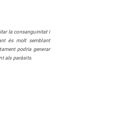
tar la consanguinitat i
nant és molt semblant
rtament podria generar
 als paràsits.