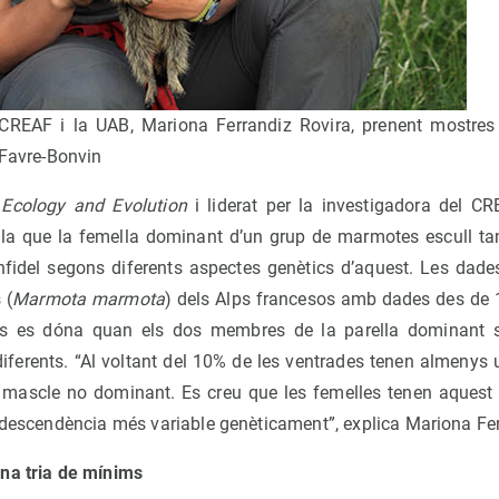
 CREAF i la UAB, Mariona Ferrandiz Rovira, prenent mostre
 Favre-Bonvin
a
Ecology and Evolution
i liderat per la investigadora del C
vela que la femella dominant d’un grup de marmotes escull t
 infidel segons diferents aspectes genètics d’aquest. Les dade
 (
Marmota marmota
) dels Alps francesos amb dades des de 
ítims es dóna quan els dos membres de la parella dominant
ferents. “Al voltant del 10% de les ventrades tenen almenys un f
mascle no dominant. Es creu que les femelles tenen aques
a descendència més variable genèticament”, explica Mariona Fe
na tria de mínims