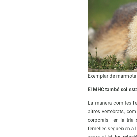
Exemplar de marmota 
El MHC també sol esta
La manera com les fem
altres vertebrats, co
corporals i en la tri
femelles segueixen a l’