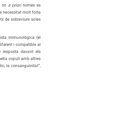
s, on
a priori
només es
a necessitat molt forta
ats de sobreviure soles
osta immunològica (el
iferent i compatible al
e resposta davant els
mella copuli amb altres
c, la consanguinitat”,