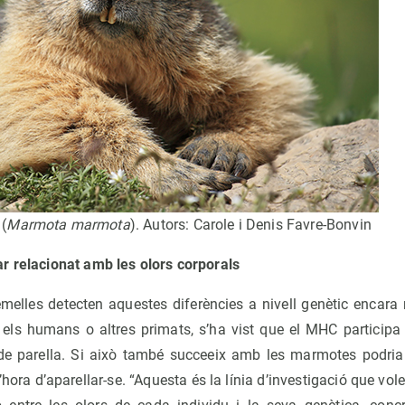
(
Marmota marmota
). Autors: Carole i Denis Favre-Bonvin
r relacionat amb les olors corporals
elles detecten aquestes diferències a nivell genètic encara 
m els humans o altres primats, s’ha vist que el MHC participa
a de parella. Si això també succeeix amb les marmotes podria
hora d’aparellar-se. “Aquesta és la línia d’investigació que vole