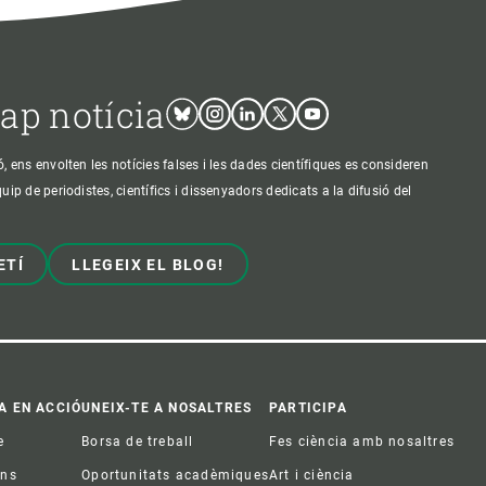
cap notícia
Bluesky
Instagram
Linkedin
Twitter
Youtube
ens envolten les notícies falses i les dades científiques es consideren
p de periodistes, científics i dissenyadors dedicats a la difusió del
ETÍ
LLEGEIX EL BLOG!
A EN ACCIÓ
UNEIX-TE A NOSALTRES
PARTICIPA
e
Borsa de treball
Fes ciència amb nosaltres
ons
Oportunitats acadèmiques
Art i ciència