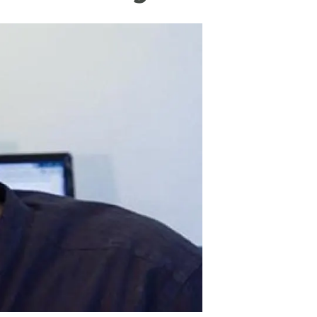
Biodiversitat
Canvi global
Funcionament dels ecosistemes
Observació de la terra