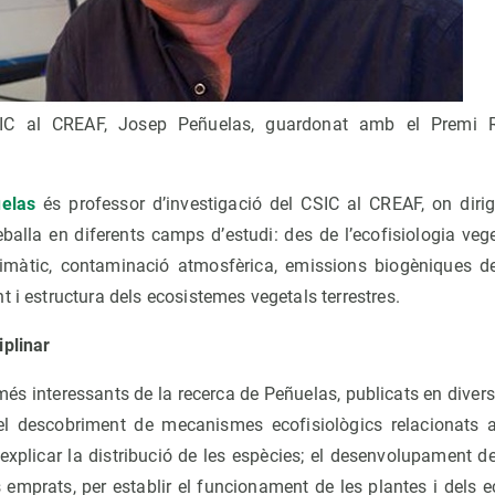
CSIC al CREAF, Josep Peñuelas, guardonat amb el Premi
elas
és professor d’investigació del CSIC al CREAF, on dirig
eballa en diferents camps d’estudi: des de l’ecofisiologia veg
climàtic, contaminació atmosfèrica, emissions biogèniques 
t i estructura dels ecosistemes vegetals terrestres.
iplinar
més interessants de la recerca de Peñuelas, publicats en divers
 el descobriment de mecanismes ecofisiològics relacionats 
 explicar la distribució de les espècies; el desenvolupament d
emprats, per establir el funcionament de les plantes i dels ec