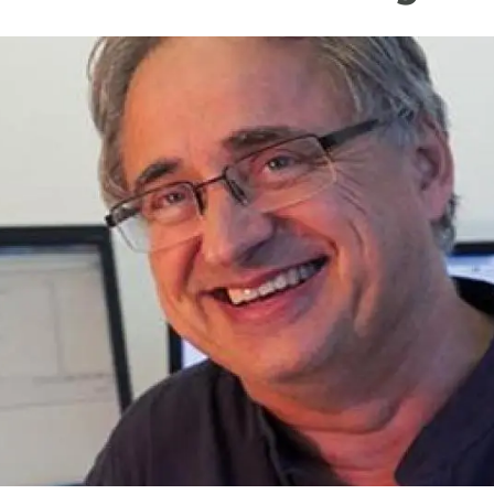
erra
Serveis tècnics
Programa de màsters i doctorat
s
Vine de visitant o sabàtic
Segell de bones pràctiques HRS4R
Un lloc on créixer
Desenvolupament de carrera
Seminaris i activitats internes
T’oferim formació