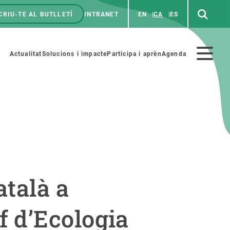
CRIU-TE AL BUTLLETÍ
INTRANET
EN
CA
ES
enú
p
Menú
Actualitat
Solucions i impacte
Participa i aprèn
Agenda
secundario
PARTICIPA
NOTÍCIES I AGENDA
iència i art
Agenda
atalà a
es ciència amb nosaltres
Esdeveniments anteriors
aterials educatius
Actualitat
 d’Ecologia
COL·LABORA
Notícies