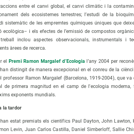
eraccions entre el canvi global, el canvi climàtic i la contam
cionament dels ecosistemes terrestres; l’estudi de la bioquími
di sistemàtic de les empremtes químiques úniques que deixen
ó ecològica– i els efectes de l’emissió de compostos orgànics
treball inclou aspectes observacionals, instrumentals i te
ents àrees de recerca.
r el
Premi Ramon Margalef d’Ecologia
l’any 2004 per reconè
’han distingit de manera excepcional en el conreu de la ciènci
l professor Ramon Margalef (Barcelona, 1919-2004), que va 
ctual de primera magnitud en el camp de l'ecologia moderna, 
àxims exponents mundials.
 la tardor
, han estat premiats els científics Paul Dayton, John Lawton,
imon Levin, Juan Carlos Castilla, Daniel Simberloff, Sallie Ch