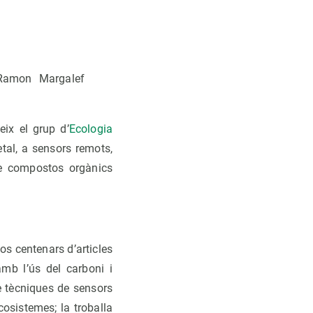
 Ramon Margalef
eix el grup d’
Ecologia
etal, a sensors remots,
de compostos orgànics
os centenars d’articles
amb l’ús del carboni i
e tècniques de sensors
osistemes; la troballa