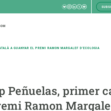
Bluesky
Instagram
Linkedin
Twitter
Youtube
SUBS
RRSS
M
to
SOM
tion
CATALÀ A GUANYAR EL PREMI RAMON MARGALEF D’ECOLOGIA
CIÈNCIA EN ACCIÓ
UNEIX-TE A NOSALTRES
a
Impacte
Borsa de treball
C
p Peñuelas, primer c
Solucions
Oportunitats acadèmiques
F
Innovació
Demana la teva MSCA-PF
M
remi Ramon Margalef
 ecosistemes
Política i gestió
Demana la teva beca ERC