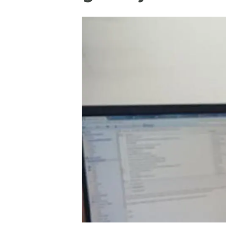
Marca i logotips
Observació de la t
Infraestructures
Temes transversal
Equitat, Diversitat i Inclusió (EDI)
Publicacions
Oficina de premsa
Synthesis Actions
Ciència oberta i gestió del coneixement
Documentació