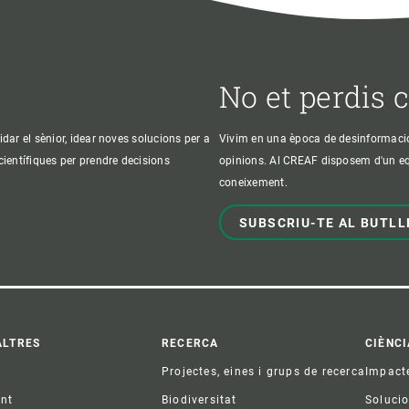
No et perdis 
idar el sènior, idear noves solucions per a
Vivim en una època de desinformació, 
 científiques per prendre decisions
opinions. Al CREAF disposem d'un equi
coneixement.
SUBSCRIU-TE AL BUTLL
ter
ALTRES
RECERCA
CIÈNCI
Projectes, eines i grups de recerca
Impact
ent
Biodiversitat
Soluci