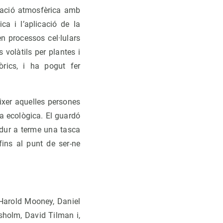
inació atmosfèrica amb
ca i l’aplicació de la
 processos cel·lulars
 volàtils per plantes i
òrics, i ha pogut fer
ixer aquelles persones
a ecològica. El guardó
dur a terme una tasca
fins al punt de ser-ne
 Harold Mooney, Daniel
isholm, David Tilman i,