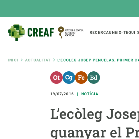
Vés
al
contingut
Main
RECERCA
UNEIX-TE
QUI 
CREAF
naviga
Fil
INICI
ACTUALITAT
L’ECÒLEG JOSEP PEÑUELAS, PRIMER 
Featured
d'ariadna
INTRANET
Responsive
SOBRE NOSALTRES
RECERCA
responsive
19/07/2016
NOTÍCIA
El Centre
Directori de recerc
L’ecòleg Jose
menu
Organització institucional
Biodiversitat
Transparència
Canvi global
guanyar el P
La nostra gent
Funcionament dels