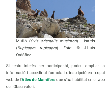
Mufló (
Ovis orientalis musimon
) i isards
(
Rupicapra rupicapra
). Foto: © J.Luis
Ordóñez.
Si teniu interès per participar-hi, podeu ampliar la
informació i accedir al formulari d’inscripció en l’espai
web de l’
Atles de Mamífers
que s’ha habilitat en el web
de l’Observatori.