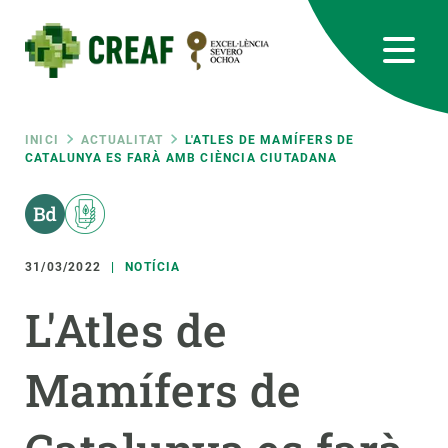
Vés
al
contingut
CREAF
EN
CA
ES
Bluesky
Instagram
Linkedin
Twitter
Youtube
RRSS
Fil
INICI
ACTUALITAT
L'ATLES DE MAMÍFERS DE
CATALUNYA ES FARÀ AMB CIÈNCIA CIUTADANA
Featured
INTRANET
d'ariadna
responsive
31/03/2022
NOTÍCIA
Responsive
SOBRE NOSALTRES
L'Atles de
menu
RECERCA
Mamífers de
CIÈNCIA EN ACCIÓ
UNEIX-TE A NOSALTRES