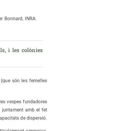
ier Bonnard, INRA
s, i les colònies 
 (que són les femelles
 les vespes fundadores
, juntament amb el fet
apacitats de dispersió.
ticularment agressiva.