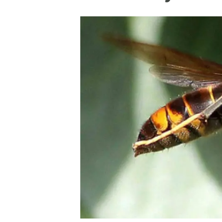
Marca i logotips
Observació de la t
Infraestructures
Temes transversal
Equitat, Diversitat i Inclusió (EDI)
Publicacions
Oficina de premsa
Synthesis Actions
Ciència oberta i gestió del coneixement
Documentació