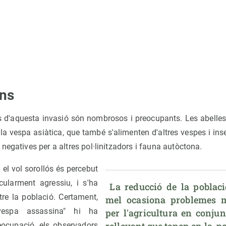
ns
s d'aquesta invasió són nombrosos i preocupants. Les abelles
la vespa asiàtica, que també s'alimenten d'altres vespes i in
negatives per a altres pol·linitzadors i fauna autòctona.
 el vol sorollós és percebut
cularment agressiu, i s'ha
 La reducció de la població d'abelles de la 
tre la població. Certament,
mel ocasiona problemes m
espa assassina" hi ha
per l'agricultura en conjun
rellevant que tenen en la  pol
reocupació, els observadors