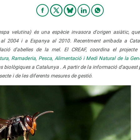
spa velutina) és una espècie invasora d'origen asiàtic, qu
al 2004 i a Espanya al 2010. Recentment arribada a Cata
ació d'abelles de la mel. El CREAF,
coordina el project
tura, Ramaderia, Pesca, Alimentació i Medi Natural de la Gene
ns biològiques a Catalunya . A partir de la informació d’aquest 
secte i de les diferents mesures de gestió.