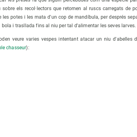
sobre els recol·lectors que retornen al ruscs carregats de pol·l
e les potes i les mata d'un cop de mandíbula, per després separ
bola i trasllada fins al niu per tal d'alimentar les seves larves.
den veure varies vespes intentant atacar un niu d'abelles d
ble chasseur
):