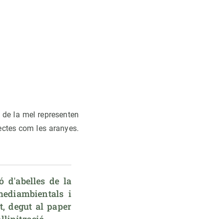
 de la mel representen
sectes com les aranyes.
ediambientals i 
t, degut al paper 
·linització.