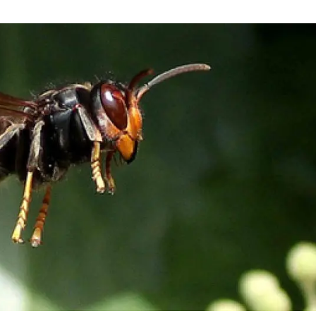
erra
Serveis tècnics
Programa de màsters i doctorat
s
Vine de visitant o sabàtic
Segell de bones pràctiques HRS4R
Un lloc on créixer
Desenvolupament de carrera
Seminaris i activitats internes
T’oferim formació