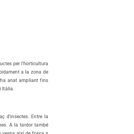
ctes per l'horticultura
àpidament a la zona de
s'ha anat ampliant fins
Itàlia.
 d'insectes. Entre la
nes. A la tardor també
a vespa així de fosca a