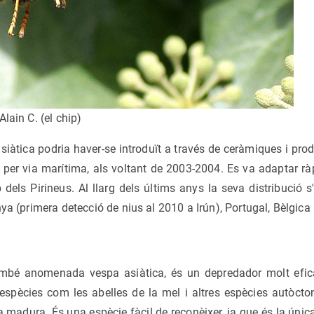
lain C. (el chip)
siàtica podria haver-se introduït a través de ceràmiques i produ
 per via marítima, als voltant de 2003-2004. Es va adaptar r
 dels Pirineus. Al llarg dels últims anys la seva distribució 
ya (primera detecció de nius al 2010 a Irún), Portugal, Bèlgica i 
ambé anomenada vespa asiàtica, és un depredador molt eficaç
 espècies com les abelles de la mel i altres espècies autòcto
ta madura. És una espècie fàcil de reconèixer, ja que és la únic