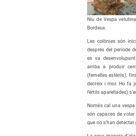
Niu de Vespa velutina
Bordeux.
Les colònies són ini
després del període de
es va desenvolupant 
arriba a produir ce
(femelles estèrils), fi
decreix i mor. Ho fa 
fèrtils aparellades) s'
Només cal una vespa r
són capaces de volar 
que no s'han detectat 
La seva manera d'atac