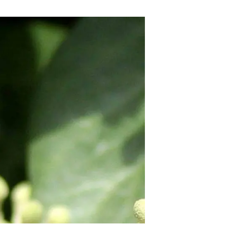
Biodiversitat
Canvi global
Funcionament dels ecosistemes
Observació de la terra