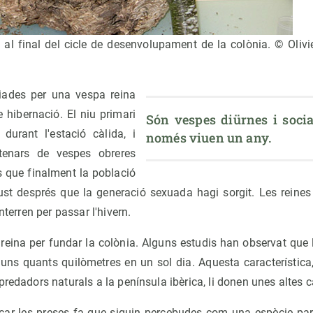
 al final del cicle de desenvolupament de la colònia. © Oliv
ciades per una vespa reina
 hibernació. El niu primari
Són vespes diürnes i social
durant l'estació càlida, i
només viuen un any.
ntenars de vespes obreres
ns que finalment la població
just després que la generació sexuada hagi sorgit. Les reines
enterren per passar l'hivern.
eina per fundar la colònia. Alguns estudis han observat que
uns quants quilòmetres en un sol dia. Aquesta característica
predadors naturals a la península ibèrica, li donen unes altes c
ar les preses fa que siguin percebudes com una espècie par