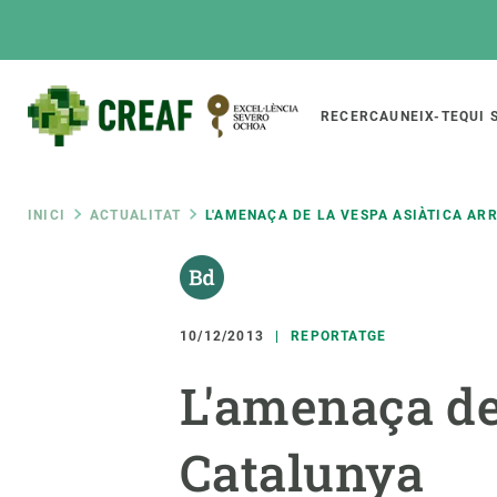
Vés
al
contingut
Main
RECERCA
UNEIX-TE
QUI 
CREAF
naviga
Fil
INICI
ACTUALITAT
L'AMENAÇA DE LA VESPA ASIÀTICA AR
Featured
d'ariadna
INTRANET
Responsive
SOBRE NOSALTRES
RECERCA
responsive
10/12/2013
REPORTATGE
El Centre
Directori de recerc
L'amenaça de 
menu
Organització institucional
Biodiversitat
Transparència
Canvi global
Catalunya
La nostra gent
Funcionament dels