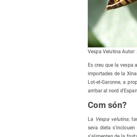
Vespa Velutina Autor: A
Es creu que la vespa a
importades de la Xina
Lot-et-Garonne, a prop
arribar al nord d'Espan
Com són?
La
Vespa velutina
, t
seva dieta s'inclouen
s'alimenten de la frui