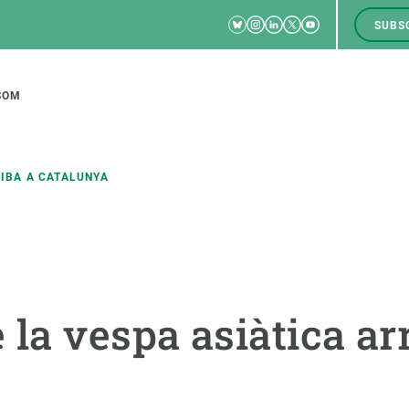
Bluesky
Instagram
Linkedin
Twitter
Youtube
SUBS
RRSS
M
to
SOM
tion
RIBA A CATALUNYA
CIÈNCIA EN ACCIÓ
UNEIX-TE A NOSALTRES
a
Impacte
Borsa de treball
C
la vespa asiàtica ar
Solucions
Oportunitats acadèmiques
F
Innovació
Demana la teva MSCA-PF
M
 ecosistemes
Política i gestió
Demana la teva beca ERC