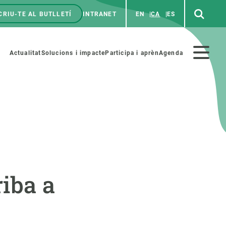
CRIU-TE AL BUTLLETÍ
INTRANET
EN
CA
ES
enú
p
Menú
Actualitat
Solucions i impacte
Participa i aprèn
Agenda
secundario
PARTICIPA
NOTÍCIES I AGENDA
iència i art
Agenda
riba a
es ciència amb nosaltres
Esdeveniments anteriors
aterials educatius
Actualitat
COL·LABORA
Notícies