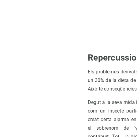
Repercussio
Els problemes derivat
un 30% de la dieta de 
Això té conseqüències 
Degut a la seva mida i
com un insecte parti
creat certa alarma en
el sobrenom de "v
contribuït. Tot i la p