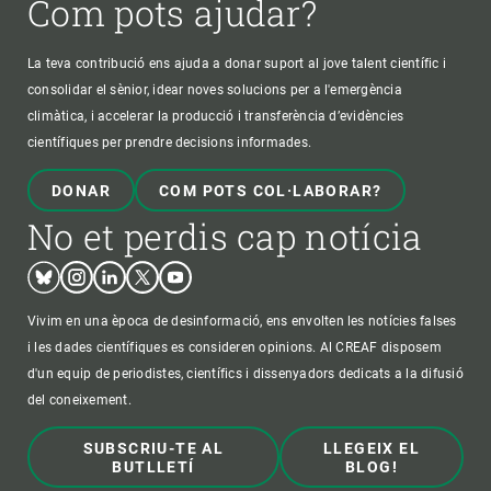
Com pots ajudar?
La teva contribució ens ajuda a donar suport al jove talent científic i
consolidar el sènior, idear noves solucions per a l'emergència
climàtica, i accelerar la producció i transferència d’evidències
científiques per prendre decisions informades.
DONAR
COM POTS COL·LABORAR?
No et perdis cap notícia
Bluesky
Instagram
Linkedin
Twitter
Youtube
Vivim en una època de desinformació, ens envolten les notícies falses
i les dades científiques es consideren opinions. Al CREAF disposem
d'un equip de periodistes, científics i dissenyadors dedicats a la difusió
del coneixement.
SUBSCRIU-TE AL
LLEGEIX EL
BUTLLETÍ
BLOG!