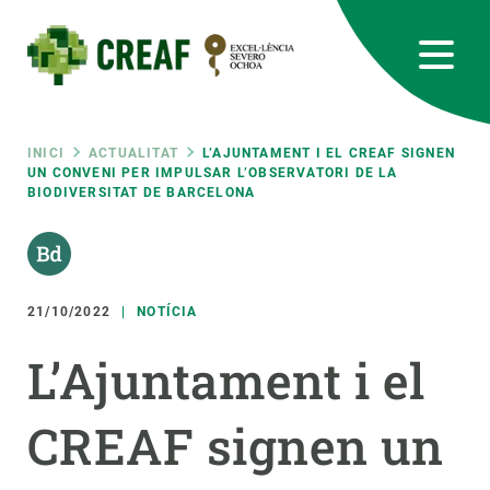
Vés
al
contingut
CREAF
EN
CA
ES
Bluesky
Instagram
Linkedin
Twitter
Youtube
RRSS
Fil
INICI
ACTUALITAT
L’AJUNTAMENT I EL CREAF SIGNEN
UN CONVENI PER IMPULSAR L’OBSERVATORI DE LA
BIODIVERSITAT DE BARCELONA
Featured
INTRANET
d'ariadna
responsive
21/10/2022
NOTÍCIA
Responsive
SOBRE NOSALTRES
L’Ajuntament i el
menu
RECERCA
CREAF signen un
CIÈNCIA EN ACCIÓ
UNEIX-TE A NOSALTRES