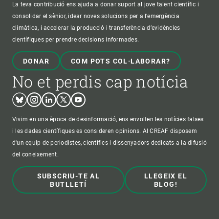
La teva contribució ens ajuda a donar suport al jove talent científic i
consolidar el sènior, idear noves solucions per a l'emergència
climàtica, i accelerar la producció i transferència d’evidències
científiques per prendre decisions informades.
DONAR
COM POTS COL·LABORAR?
No et perdis cap notícia
Bluesky
Instagram
Linkedin
Twitter
Youtube
Vivim en una època de desinformació, ens envolten les notícies falses
i les dades científiques es consideren opinions. Al CREAF disposem
d'un equip de periodistes, científics i dissenyadors dedicats a la difusió
del coneixement.
SUBSCRIU-TE AL
LLEGEIX EL
BUTLLETÍ
BLOG!