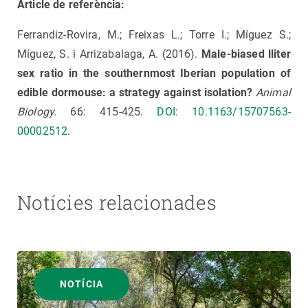
Article de referència:
Ferrandiz-Rovira, M.; Freixas L.; Torre I.; Míguez S.;
Míguez, S. i Arrizabalaga, A. (2016).
Male-biased lliter
sex ratio in the southernmost Iberian population of
edible dormouse: a strategy against isolation?
Animal
Biology.
66: 415-425.
DOI: 10.1163/15707563-
00002512
.
Notícies relacionades
NOTÍCIA