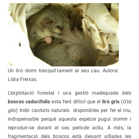
Un liró dorm tranquil·lament al seu cau. Autora:
Lídia Freixas.
L’explotació forestal i una gestió inadequada dels
boscos caducifolis
esta fent difícil que el
liró gris
(
Glis
glis
) trobi cavitats naturals disponibles per fer el niu,
indispensable perquè aquesta espècie pugui dormir i
reproduir-se durant el seu període actiu. A més, la
fragmentació dels boscos està deixant aïllades les