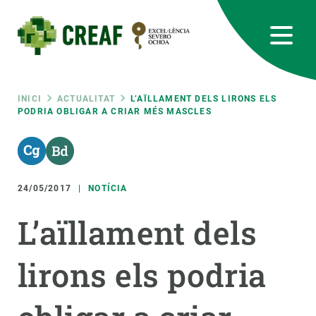
Vés
al
contingut
CREAF
EN
CA
ES
Bluesky
Instagram
Linkedin
Twitter
Youtube
RRSS
Fil
INICI
ACTUALITAT
L’AÏLLAMENT DELS LIRONS ELS
PODRIA OBLIGAR A CRIAR MÉS MASCLES
Featured
INTRANET
d'ariadna
responsive
24/05/2017
NOTÍCIA
Responsive
SOBRE NOSALTRES
L’aïllament dels
menu
RECERCA
lirons els podria
CIÈNCIA EN ACCIÓ
UNEIX-TE A NOSALTRES