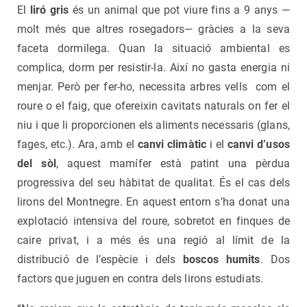
El
liró gris
és un animal que pot viure fins a 9 anys —
molt més que altres rosegadors— gràcies a la seva
faceta dormilega. Quan la situació ambiental es
complica, dorm per resistir-la. Així no gasta energia ni
menjar. Però per fer-ho, necessita arbres vells com el
roure o el faig, que ofereixin cavitats naturals on fer el
niu i que li proporcionen els aliments necessaris (glans,
fages, etc.). Ara, amb el
canvi climàtic
i el
canvi d’usos
del sòl
, aquest mamífer està patint una pèrdua
progressiva del seu hàbitat de qualitat. És el cas dels
lirons del Montnegre. En aquest entorn s’ha donat una
explotació intensiva del roure, sobretot en finques de
caire privat, i a més és una regió al límit de la
distribució de l’espècie i dels
boscos humits
. Dos
factors que juguen en contra dels lirons estudiats.