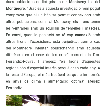
dues poblacions de liró gris: la del
Montseny
i la del
Montnegre
. “Gràcies a aquesta investigació hem pogut
comprovar que si un hàbitat permet connexions amb
altres poblacions, com al Montseny, els lirons tenen
les ventrades amb un equilibri de femelles i mascles.
En canvi, quan la població no té cap
connexió
amb
altres lirons i l’ecosistema està perjudicat, com el cas
del Montnegre, intenten solucionar-ho amb aquesta
diferència en el sexe de les cries” comenta la Dra.
Ferrandiz-Rovira. I afegeix: “els lirons d’aquestes
regions són d’especial interès perquè crien cada any. A
la resta d’Europa, el més freqüent és que criïn només
en anys de clima i alimentació òptima” afegeix
Ferrandiz.