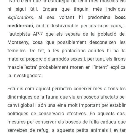
“No creiem que la estratègia de tenir més mascles els
hi sigui útil. Encara que tinguin més individus
exploradors
,
al seu voltant hi predomina
bosc
mediterrani
, àrid i desfavorable per als seus caus, i
l’autopista AP-7 que els separa de la població del
Montseny, cosa que possiblement desconeixen les
femelles. De fet, a les poblacions adultes hi ha la
mateixa proporció d’ambdós sexes i, per tant, els lirons
mascle ‘extra’ probablement moren en l’intent” explica
la investigadora.
Estudis com aquest permeten conèixer més a fons les
dinàmiques de la fauna que viu en boscos afectats pel
canvi global i són una eina molt important per establir
polítiques de conservació efectives. En aquests cas,
mesures per conservar els boscos de fulla caduca que
serveixen de refugi a aquests petits animals i evitar