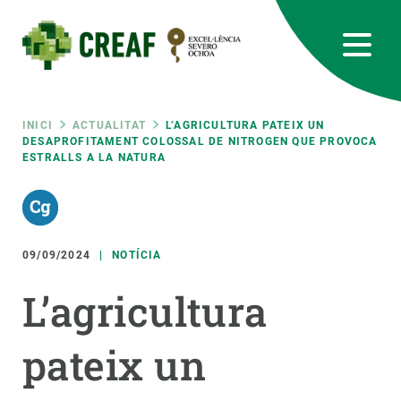
Vés
al
contingut
CREAF
EN
CA
ES
Bluesky
Instagram
Linkedin
Twitter
Youtube
RRSS
Fil
INICI
ACTUALITAT
L’AGRICULTURA PATEIX UN
DESAPROFITAMENT COLOSSAL DE NITROGEN QUE PROVOCA
ESTRALLS A LA NATURA
Featured
INTRANET
d'ariadna
responsive
09/09/2024
NOTÍCIA
Responsive
SOBRE NOSALTRES
L’agricultura
menu
RECERCA
pateix un
CIÈNCIA EN ACCIÓ
UNEIX-TE A NOSALTRES