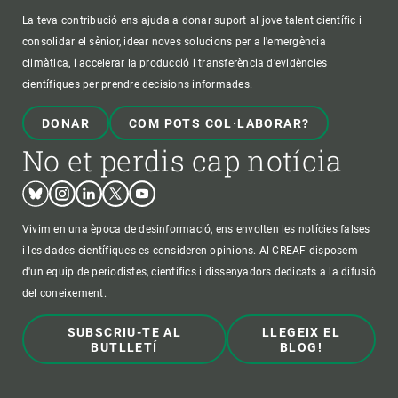
La teva contribució ens ajuda a donar suport al jove talent científic i
consolidar el sènior, idear noves solucions per a l'emergència
climàtica, i accelerar la producció i transferència d’evidències
científiques per prendre decisions informades.
DONAR
COM POTS COL·LABORAR?
No et perdis cap notícia
Bluesky
Instagram
Linkedin
Twitter
Youtube
Vivim en una època de desinformació, ens envolten les notícies falses
i les dades científiques es consideren opinions. Al CREAF disposem
d'un equip de periodistes, científics i dissenyadors dedicats a la difusió
del coneixement.
SUBSCRIU-TE AL
LLEGEIX EL
BUTLLETÍ
BLOG!