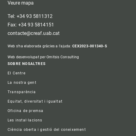
Veure mapa
Tel: +34 93 5811312
Fax: +34 93 5814151
contacte@creaf.uab.cat
Web s'ha elaborada gràcies a l'ajuda:
CEX2023-001340-S
Web desenvolupat per Omitsis Consulting
Footer
SOBRE NOSALTRES
El Centre
La nostra gent
Transparència
Equitat, diversitat i igualtat
Oficina de premsa
Les instal·lacions
Ciència oberta i gestió del coneixement