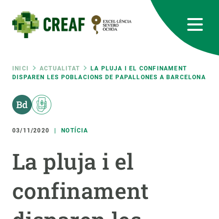
Vés
al
contingut
CREAF
EN
CA
ES
Bluesky
Instagram
Linkedin
Twitter
Youtube
RRSS
Fil
INICI
ACTUALITAT
LA PLUJA I EL CONFINAMENT
DISPAREN LES POBLACIONS DE PAPALLONES A BARCELONA
Featured
INTRANET
d'ariadna
responsive
03/11/2020
NOTÍCIA
Responsive
SOBRE NOSALTRES
La pluja i el
menu
RECERCA
confinament
CIÈNCIA EN ACCIÓ
UNEIX-TE A NOSALTRES