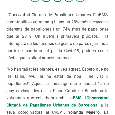
L'Observatori Ciutadà de Papallones Urbanes, l’ uBMS,
comptabilitza entre maig i juny un 28% més d'espècies
diferents de papallones i un 74% més de papallones
que al 2019. Un hivern i primavera plujosos, i la
interrupció de les tasques de gestió de parcs i jardins a
partir del confinament per la Covid19, podrien ser el
còctel que expliqui aquest augment.
"No han tallat les plantes, es veu agrest. Espero que no
les tallin. Avui hi he estat de nou i he vist 8
papallones!". Aquest el missatge que el passat 15 de
juny enviava des de la Plaça Gaudí de Barcelona la
voluntària que col·labora amb l’
uBMS, l'Observatori
Ciutadà de Papallones Urbanes de Barcelona
, ​​a la
seva coordinadora al CREAF,
Yolanda Melero.
La