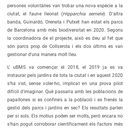
persones voluntàries van trobar una nova espècie a la
ciutat, el faune lleonat (
Hipparchia semele
). D'altra
banda, Guinardó, Oreneta i Putxet han estat els parcs
de Barcelona amb més biodiversitat en 2020. Segons
la coordinadora de el projecte, això es deu al fet que
són parcs prop de Collserola i els dos últims es van
gestionar d'una manera molt lleu.
L’ uBMS va començar el 2018, el 2019 ja es va
instaurar pels jardins de tota la ciutat i en aquest 2020
s'ha vist, sense voler-ho, implicat en una prova pilot
difícil d'imaginar. Què passaria amb les poblacions de
papallones si es confinés a la població i es frenés la
gestió dels parcs i jardins en sec? Els resultats parlen
per si sols. Els motius poden ser molts, però encara no
s'han pogut corroborar científicament els factors més