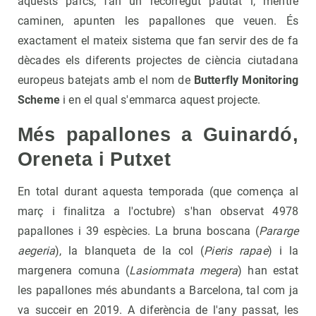
aquests parcs, fan un recorregut pautat i, mentre
caminen, apunten les papallones que veuen. És
exactament el mateix sistema que fan servir des de fa
dècades els diferents projectes de ciència ciutadana
europeus batejats amb el nom de
Butterfly Monitoring
Scheme
i en el qual s'emmarca aquest projecte.
Més papallones a Guinardó,
Oreneta i Putxet
En total durant aquesta temporada (que comença al
març i finalitza a l'octubre) s'han observat 4978
papallones i 39 espècies. La bruna boscana (
Pararge
aegeria
), la blanqueta de la col (
Pieris rapae
) i la
margenera comuna (
Lasiommata megera
) han estat
les papallones més abundants a Barcelona, ​​tal com ja
va succeir en 2019. A diferència de l'any passat, les