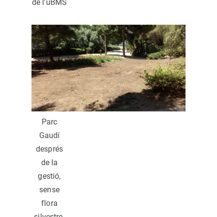
de l'uBMS
Parc
Gaudí
després
de la
gestió,
sense
flora
silvestre.