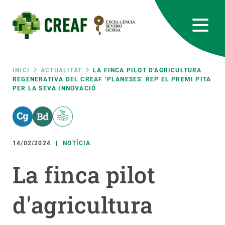
Vés
al
contingut
CREAF
EN
CA
ES
Bluesky
Instagram
Linkedin
Twitter
Youtube
RRSS
Fil
INICI
ACTUALITAT
LA FINCA PILOT D'AGRICULTURA
REGENERATIVA DEL CREAF ‘PLANESES’ REP EL PREMI PITA
PER LA SEVA INNOVACIÓ
Featured
INTRANET
d'ariadna
responsive
14/02/2024
NOTÍCIA
Responsive
SOBRE NOSALTRES
La finca pilot
menu
RECERCA
d'agricultura
CIÈNCIA EN ACCIÓ
UNEIX-TE A NOSALTRES