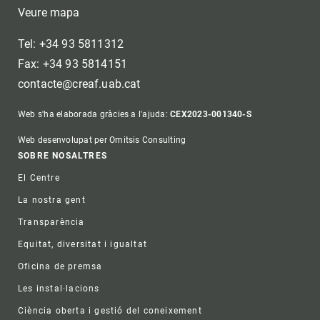
Veure mapa
Tel: +34 93 5811312
Fax: +34 93 5814151
contacte@creaf.uab.cat
Web s'ha elaborada gràcies a l'ajuda:
CEX2023-001340-S
Web desenvolupat per Omitsis Consulting
Footer
SOBRE NOSALTRES
El Centre
La nostra gent
Transparència
Equitat, diversitat i igualtat
Oficina de premsa
Les instal·lacions
Ciència oberta i gestió del coneixement