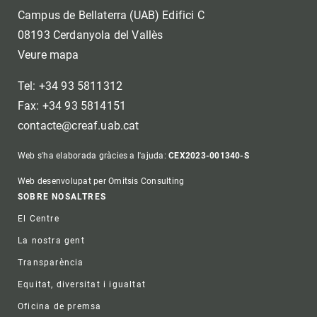
Campus de Bellaterra (UAB) Edifici C
08193 Cerdanyola del Vallès
Veure mapa
Tel: +34 93 5811312
Fax: +34 93 5814151
contacte@creaf.uab.cat
Web s'ha elaborada gràcies a l'ajuda:
CEX2023-001340-S
Web desenvolupat per Omitsis Consulting
Footer
SOBRE NOSALTRES
El Centre
La nostra gent
Transparència
Equitat, diversitat i igualtat
Oficina de premsa