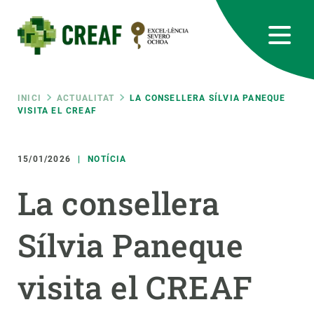
Vés
al
contingut
CREAF
EN
CA
ES
Bluesky
Instagram
Linkedin
Twitter
Youtube
RRSS
Fil
INICI
ACTUALITAT
LA CONSELLERA SÍLVIA PANEQUE
VISITA EL CREAF
Featured
INTRANET
d'ariadna
15/01/2026
NOTÍCIA
responsive
La consellera
Responsive
SOBRE NOSALTRES
Sílvia Paneque
menu
RECERCA
visita el CREAF
CIÈNCIA EN ACCIÓ
UNEIX-TE A NOSALTRES