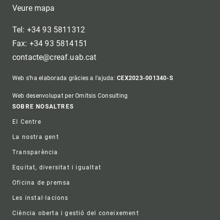
Veure mapa
Tel: +34 93 5811312
Fax: +34 93 5814151
contacte@creaf.uab.cat
Web s'ha elaborada gràcies a l'ajuda:
CEX2023-001340-S
Web desenvolupat per Omitsis Consulting
Footer
SOBRE NOSALTRES
El Centre
La nostra gent
Transparència
Equitat, diversitat i igualtat
Oficina de premsa
Les instal·lacions
Ciència oberta i gestió del coneixement