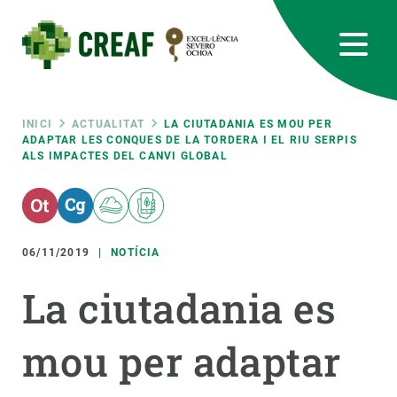
Vés
al
contingut
CREAF
EN
CA
ES
Bluesky
Instagram
Linkedin
Twitter
Youtube
RRSS
Fil
INICI
ACTUALITAT
LA CIUTADANIA ES MOU PER
ADAPTAR LES CONQUES DE LA TORDERA I EL RIU SERPIS
ALS IMPACTES DEL CANVI GLOBAL
Featured
INTRANET
d'ariadna
responsive
06/11/2019
NOTÍCIA
Responsive
SOBRE NOSALTRES
La ciutadania es
menu
RECERCA
mou per adaptar
CIÈNCIA EN ACCIÓ
UNEIX-TE A NOSALTRES