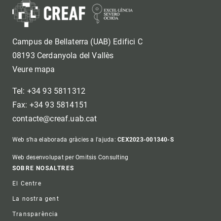
Campus de Bellaterra (UAB) Edifici C
08193 Cerdanyola del Vallès
Veure mapa
Tel: +34 93 5811312
Fax: +34 93 5814151
contacte@creaf.uab.cat
Web s'ha elaborada gràcies a l'ajuda:
CEX2023-001340-S
Web desenvolupat per Omitsis Consulting
Footer
SOBRE NOSALTRES
El Centre
La nostra gent
Transparència