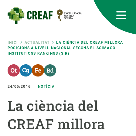
Vés
al
contingut
CREAF
EN
CA
ES
Bluesky
Instagram
Linkedin
Twitter
Youtube
RRSS
Fil
INICI
ACTUALITAT
LA CIÈNCIA DEL CREAF MILLORA
POSICIONS A NIVELL NACIONAL SEGONS EL SCIMAGO
INSTITUTIONS RANKINGS (SIR)
Featured
INTRANET
d'ariadna
responsive
24/05/2016
NOTÍCIA
Responsive
SOBRE NOSALTRES
La ciència del
menu
RECERCA
CREAF millora
CIÈNCIA EN ACCIÓ
UNEIX-TE A NOSALTRES