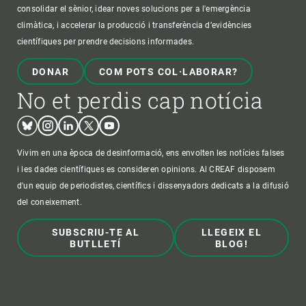
consolidar el sènior, idear noves solucions per a l'emergència
climàtica, i accelerar la producció i transferència d’evidències
científiques per prendre decisions informades.
DONAR
COM POTS COL·LABORAR?
No et perdis cap notícia
Bluesky
Instagram
Linkedin
Twitter
Youtube
Vivim en una època de desinformació, ens envolten les notícies falses
i les dades científiques es consideren opinions. Al CREAF disposem
d'un equip de periodistes, científics i dissenyadors dedicats a la difusió
del coneixement.
SUBSCRIU-TE AL
LLEGEIX EL
BUTLLETÍ
BLOG!