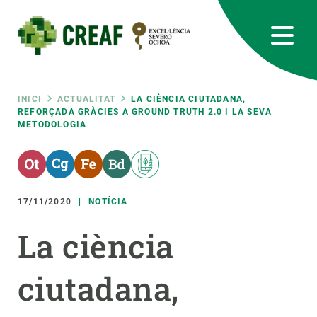
Vés
al
contingut
CREAF
EN
CA
ES
Bluesky
Instagram
Linkedin
Twitter
Youtube
RRSS
Fil
INICI
ACTUALITAT
LA CIÈNCIA CIUTADANA,
REFORÇADA GRÀCIES A GROUND TRUTH 2.0 I LA SEVA
METODOLOGIA
Featured
INTRANET
d'ariadna
responsive
17/11/2020
NOTÍCIA
Responsive
SOBRE NOSALTRES
La ciència
menu
RECERCA
ciutadana,
CIÈNCIA EN ACCIÓ
UNEIX-TE A NOSALTRES