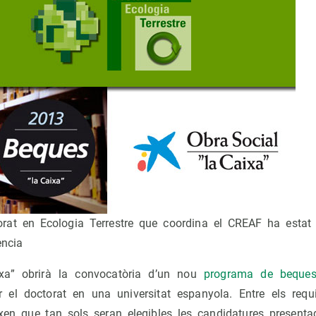
rat en Ecologia Terrestre que coordina el CREAF ha estat 
ència
xa” obrirà la convocatòria d’un nou
programa de beque
r el doctorat en una universitat espanyola. Entre els requ
xen que tan sols seran elegibles les candidatures presenta