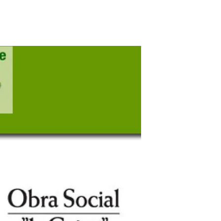
Biodiversitat
Canvi global
Funcionament dels ecosistemes
Observació de la terra