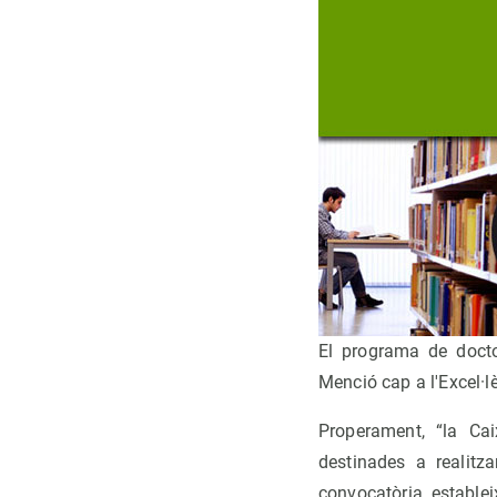
El programa de docto
Menció cap a l'Excel·l
Properament, “la Cai
destinades a realitza
convocatòria establei