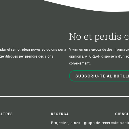
No et perdis 
idar el sènior, idear noves solucions per a
Vivim en una època de desinformació, 
 científiques per prendre decisions
opinions. Al CREAF disposem d'un equi
coneixement.
SUBSCRIU-TE AL BUTLL
ter
ALTRES
RECERCA
CIÈNCI
Projectes, eines i grups de recerca
Impact