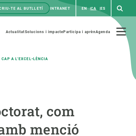
CRIU-TE AL BUTLLETÍ
INTRANET
EN
CA
ES
enú
p
Menú
Actualitat
Solucions i impacte
Participa i aprèn
Agenda
secundario
 CAP A L’EXCEL•LÈNCIA
PARTICIPA
NOTÍCIES I AGENDA
iència i art
Agenda
ctorat, com
es ciència amb nosaltres
Esdeveniments anteriors
aterials educatius
Actualitat
ts amb menció
COL·LABORA
Notícies