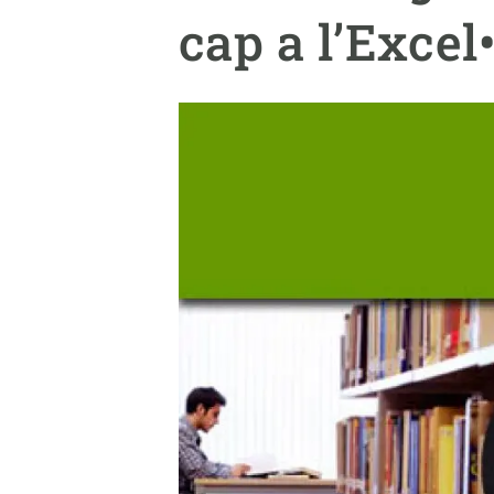
Marca i logotips
Observació de la t
cap a l’Excel
Infraestructures
Temes transversal
Equitat, Diversitat i Inclusió (EDI)
Publicacions
Oficina de premsa
Synthesis Actions
Ciència oberta i gestió del coneixement
Documentació