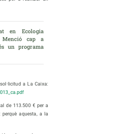
t en Ecologia 
a Menció cap a 
, és un programa 
.
l·licitud a La Caixa:
2013_ca.pdf
al de 113.500 € per a
t perquè aquesta, a la