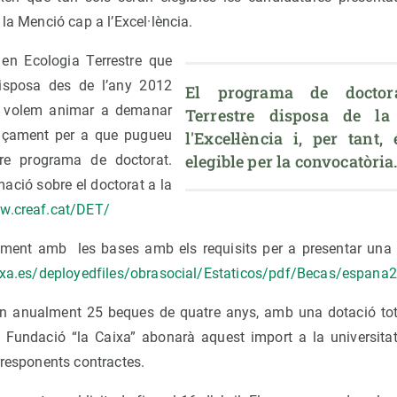
 la Menció cap a l’Excel·lència.
en Ecologia Terrestre que
isposa des de l’any 2012
El programa de doctora
s volem animar a demanar
Terrestre disposa de l
ançament per a que pugueu
l'Excel·lència i, per tant
elegible per la convocatòria
tre programa de doctorat.
mació sobre el doctorat a la
ww.creaf.cat/DET/
ment amb les bases amb els requisits per a presentar una so
aixa.es/deployedfiles/obrasocial/Estaticos/pdf/Becas/espana
an anualment 25 beques de quatre anys, amb una dotació tot
 Fundació “la Caixa” abonarà aquest import a la universita
rresponents contractes.