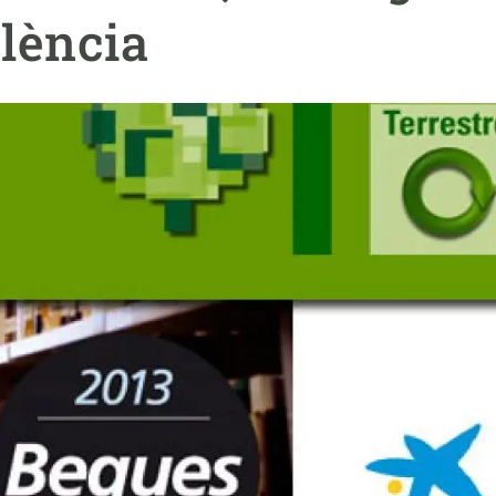
erra
Serveis tècnics
Programa de màsters i doctorat
•lència
s
Vine de visitant o sabàtic
Segell de bones pràctiques HRS4R
Un lloc on créixer
Desenvolupament de carrera
Seminaris i activitats internes
T’oferim formació