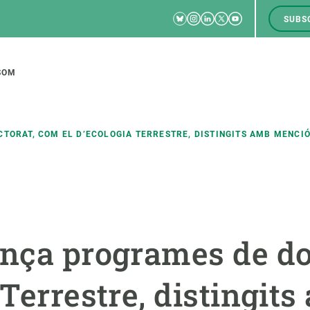
Bluesky
Instagram
Linkedin
Twitter
Youtube
SUBS
RRSS
M
to
SOM
tion
TORAT, COM EL D’ECOLOGIA TERRESTRE, DISTINGITS AMB MENCIÓ
CIÈNCIA EN ACCIÓ
UNEIX-TE A NOSALTRES
a
Impacte
Borsa de treball
C
ança programes de do
Solucions
Oportunitats acadèmiques
F
Innovació
Demana la teva MSCA-PF
M
 Terrestre, distingi
 ecosistemes
Política i gestió
Demana la teva beca ERC