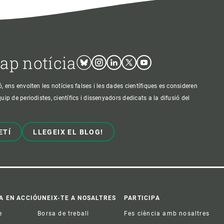
cap notícia
Bluesky
Instagram
Linkedin
Twitter
Youtube
ens envolten les notícies falses i les dades científiques es consideren
p de periodistes, científics i dissenyadors dedicats a la difusió del
ETÍ
LLEGEIX EL BLOG!
A EN ACCIÓ
UNEIX-TE A NOSALTRES
PARTICIPA
e
Borsa de treball
Fes ciència amb nosaltres