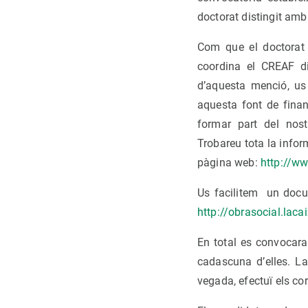
doctorat distingit amb
Com que el doctorat 
coordina el CREAF d
d’aquesta menció, u
aquesta font de fin
formar part del nos
Trobareu tota la infor
pàgina web:
http://w
Us facilitem un docu
http://obrasocial.lac
En total es convocar
cadascuna d’elles. La
vegada, efectuï els co