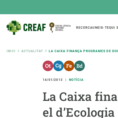
Vés
al
contingut
Main
RECERCA
UNEIX-TE
QUI 
CREAF
naviga
Fil
INICI
ACTUALITAT
LA CAIXA FINANÇA PROGRAMES DE DOC
Featured
d'ariadna
INTRANET
Responsive
SOBRE NOSALTRES
RECERCA
responsive
14/01/2013
NOTÍCIA
El Centre
Directori de recerc
La Caixa fin
menu
Organització institucional
Biodiversitat
Transparència
Canvi global
el d’Ecologia
La nostra gent
Funcionament dels