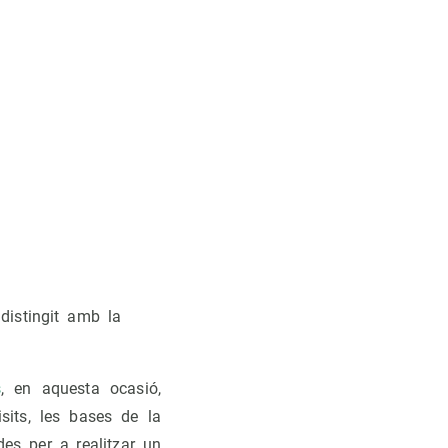
distingit amb la
s
, en aquesta ocasió,
isits, les bases de la
des per a realitzar un