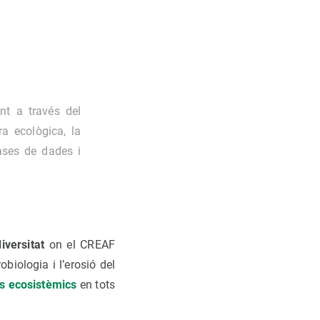
nt a través del
ra ecològica, la
bases de dades i
diversitat
on el CREAF
biologia i l’erosió del
is ecosistèmics
en tots