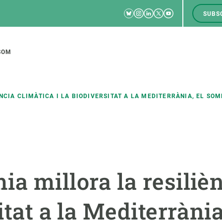
Bluesky
Instagram
Linkedin
Twitter
Youtube
SUBS
RRSS
M
to
SOM
tion
NCIA CLIMÀTICA I LA BIODIVERSITAT A LA MEDITERRÀNIA, EL SO
CIÈNCIA EN ACCIÓ
UNEIX-TE A NOSALTRES
a
Impacte
Borsa de treball
C
a millora la resiliè
Solucions
Oportunitats acadèmiques
F
Innovació
Demana la teva MSCA-PF
M
sitat a la Mediterràni
 ecosistemes
Política i gestió
Demana la teva beca ERC