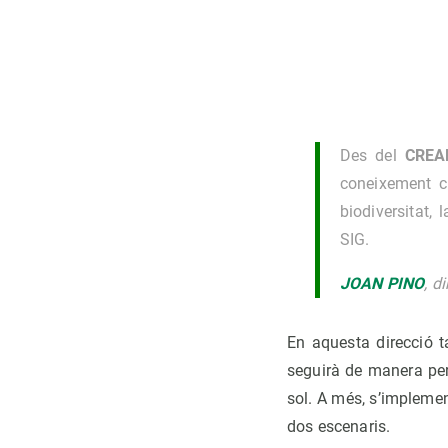
Des del
CRE
coneixement ci
biodiversitat, 
SIG.
JOAN PINO
, d
En aquesta direcció 
seguirà de manera peri
sol. A més, s’implem
dos escenaris.