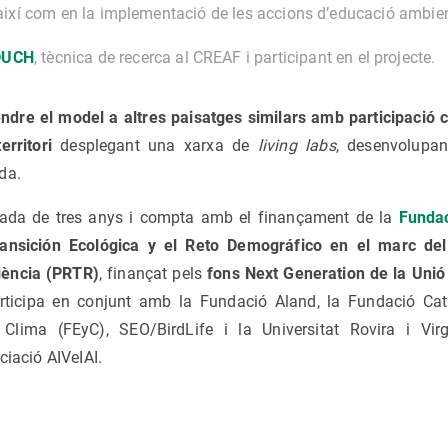
 així com en la implementació de les accions d’educació ambie
DUCH
, tècnica de recerca al CREAF i participant en el projecte.
ndre el model a altres paisatges similars amb participació c
rritori
desplegant una xarxa de
living labs
, desenvolupa
rda.
urada de tres anys i compta amb el finançament de la
Fundac
ransición Ecológica y el Reto Demográfico en el marc de
iència (PRTR)
, finançat pels
fons Next Generation de la Uni
rticipa en conjunt amb la Fundació Aland, la Fundació Cat
Clima (FEyC), SEO/BirdLife i la Universitat Rovira i Vir
ociació AIVeIAI.