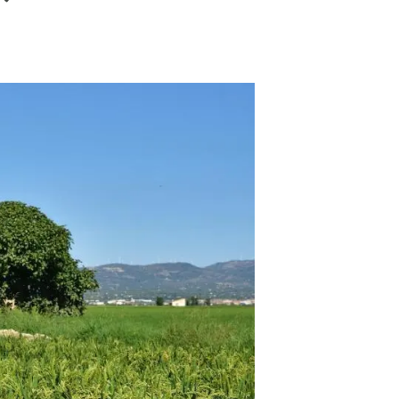
Biodiversitat
Canvi global
Funcionament dels ecosistemes
Observació de la terra