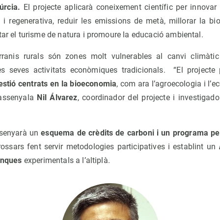
úrcia.
El projecte aplicarà coneixement científic per innovar 
a i regenerativa, reduir les emissions de metà, millorar la biod
tar el turisme de natura i promoure la educació ambiental.
rranis rurals són zones molt vulnerables al canvi climàt
s seves activitats econòmiques tradicionals. “El projecte 
estió centrats en la bioeconomia
, com ara l’agroecologia i l’ec
assenyala
Nil Álvarez
, coordinador del projecte i investigad
issenyarà un
esquema de crèdits de carboni i un programa per
ossars fent servir metodologies participatives i establint un
inques
experimentals a l’altiplà.