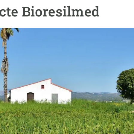
erra
Serveis tècnics
Programa de màsters i doctorat
ecte Bioresilmed
s
Vine de visitant o sabàtic
Segell de bones pràctiques HRS4R
Un lloc on créixer
Desenvolupament de carrera
Seminaris i activitats internes
T’oferim formació