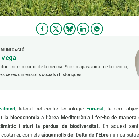
OMUNICACIÓ
a Vega
iador i comunicador de la ciència. Sóc un apassionat de la ciència,
les seves dimensions socials i històriques.
esilmed
, liderat pel centre tecnològic
Eurecat
, té com objec
 la bioeconomia a l’àrea Mediterrània i fer-ho de manera qu
climàtic i aturi la pèrdua de biodiversitat.
En aquest senti
e costaner, com els
aiguamolls del Delta de l’Ebre
i un paisatge 