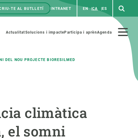
CRIU-TE AL BUTLLETÍ
INTRANET
EN
CA
ES
enú
p
Menú
Actualitat
Solucions i impacte
Participa i aprèn
Agenda
secundario
MNI DEL NOU PROJECTE BIORESILMED
PARTICIPA
NOTÍCIES I AGENDA
iència i art
Agenda
ncia climàtica
es ciència amb nosaltres
Esdeveniments anteriors
aterials educatius
Actualitat
a, el somni
COL·LABORA
Notícies