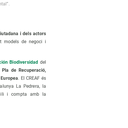
ntal”.
iutadana i dels actors
nt models de negoci i
ión Biodiversidad
del
l Pla de Recuperació,
ó Europea
. El CREAF és
alunya La Pedrera, la
gili i compta amb la