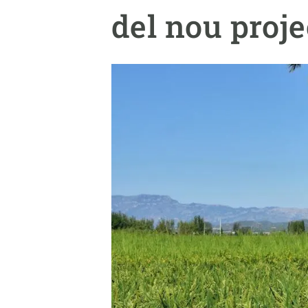
Marca i logotips
Observació de la t
del nou proj
Infraestructures
Temes transversal
Equitat, Diversitat i Inclusió (EDI)
Publicacions
Oficina de premsa
Synthesis Actions
Ciència oberta i gestió del coneixement
Documentació