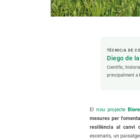
TÈCNIC/A DE C
Diego de l
Científic, histor
principalment a 
El
nou projecte
Bior
mesures per fomentar
resiliència al canvi 
escenaris, un paisatg