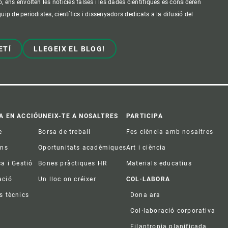
ens envolten les notícies falses i les dades científiques es consideren
p de periodistes, científics i dissenyadors dedicats a la difusió del
ETÍ
LLEGEIX EL BLOG!
A EN ACCIÓ
UNEIX-TE A NOSALTRES
PARTICIPA
e
Borsa de treball
Fes ciència amb nosaltres
ons
Oportunitats acadèmiques
Art i ciència
ca i Gestió
Bones pràctiques HR
Materials educatius
ació
Un lloc on créixer
COL·LABORA
s tècnics
Dona ara
Col·laboració corporativa
Filantropia planificada