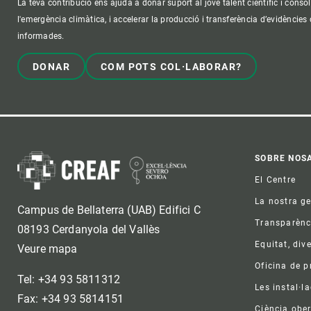
La teva contribució ens ajuda a donar suport al jove talent científic i consol
l'emergència climàtica, i accelerar la producció i transferència d’evidències
informades.
DONAR
COM POTS COL·LABORAR?
Foo
SOBRE NOS
El Centre
La nostra g
Campus de Bellaterra (UAB) Edifici C
Transparènc
08193 Cerdanyola del Vallès
Equitat, dive
Veure mapa
Oficina de 
Tel: +34 93 5811312
Les instal·l
Fax: +34 93 5814151
Ciència ober