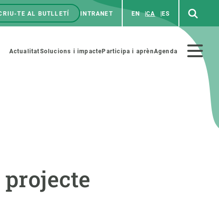
CRIU-TE AL BUTLLETÍ
INTRANET
EN
CA
ES
enú
p
Menú
Actualitat
Solucions i impacte
Participa i aprèn
Agenda
secundario
PARTICIPA
NOTÍCIES I AGENDA
iència i art
Agenda
 projecte
es ciència amb nosaltres
Esdeveniments anteriors
aterials educatius
Actualitat
COL·LABORA
Notícies