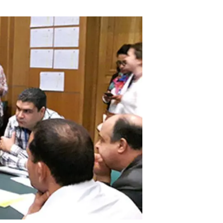
Biodiversitat
Canvi global
Funcionament dels ecosistemes
Observació de la terra