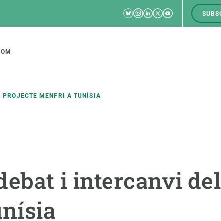
Bluesky
Instagram
Linkedin
Twitter
Youtube
SUBS
RRSS
M
to
SOM
tion
L PROJECTE MENFRI A TUNÍSIA
CIÈNCIA EN ACCIÓ
UNEIX-TE A NOSALTRES
a
Impacte
Borsa de treball
C
ebat i intercanvi del
Solucions
Oportunitats acadèmiques
F
Innovació
Demana la teva MSCA-PF
M
nísia
 ecosistemes
Política i gestió
Demana la teva beca ERC