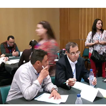
erra
Serveis tècnics
Programa de màsters i doctorat
s
Vine de visitant o sabàtic
Segell de bones pràctiques HRS4R
Un lloc on créixer
Desenvolupament de carrera
Seminaris i activitats internes
T’oferim formació