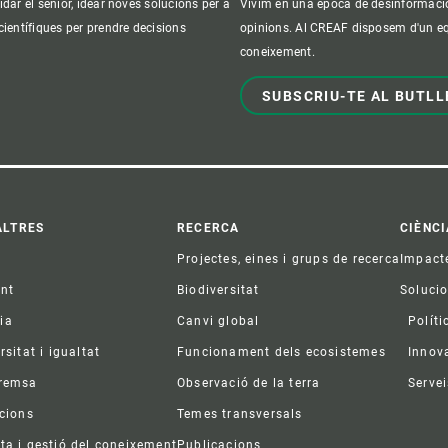
idar el sènior, idear noves solucions per a
Vivim en una època de desinformació, 
 científiques per prendre decisions
opinions. Al CREAF disposem d'un equi
coneixement.
SUBSCRIU-TE AL BUTLL
ter
ALTRES
RECERCA
CIÈNCI
Projectes, eines i grups de recerca
Impact
ent
Biodiversitat
Soluci
ia
Canvi global
Políti
rsitat i igualtat
Funcionament dels ecosistemes
Innov
premsa
Observació de la terra
Servei
acions
Temes transversals
ta i gestió del coneixement
Publicacions