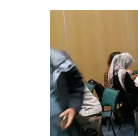
Marca i logotips
Observació de la t
Infraestructures
Temes transversal
Equitat, Diversitat i Inclusió (EDI)
Publicacions
Oficina de premsa
Synthesis Actions
Ciència oberta i gestió del coneixement
Documentació