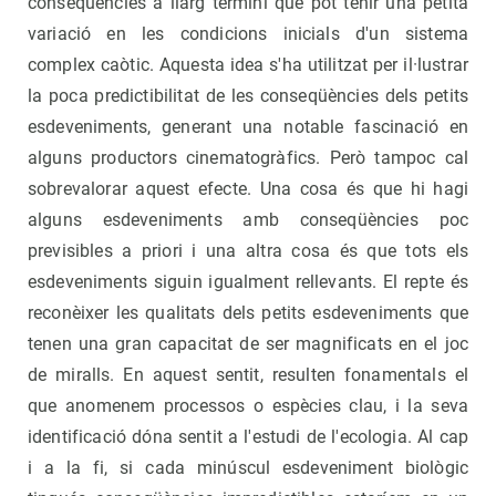
conseqüències a llarg termini que pot tenir una petita
variació en les condicions inicials d'un sistema
complex caòtic. Aquesta idea s'ha utilitzat per il·lustrar
la poca predictibilitat de les conseqüències dels petits
esdeveniments, generant una notable fascinació en
alguns productors cinematogràfics. Però tampoc cal
sobrevalorar aquest efecte. Una cosa és que hi hagi
alguns esdeveniments amb conseqüències poc
previsibles a priori i una altra cosa és que tots els
esdeveniments siguin igualment rellevants. El repte és
reconèixer les qualitats dels petits esdeveniments que
tenen una gran capacitat de ser magnificats en el joc
de miralls. En aquest sentit, resulten fonamentals el
que anomenem processos o espècies clau, i la seva
identificació dóna sentit a l'estudi de l'ecologia. Al cap
i a la fi, si cada minúscul esdeveniment biològic