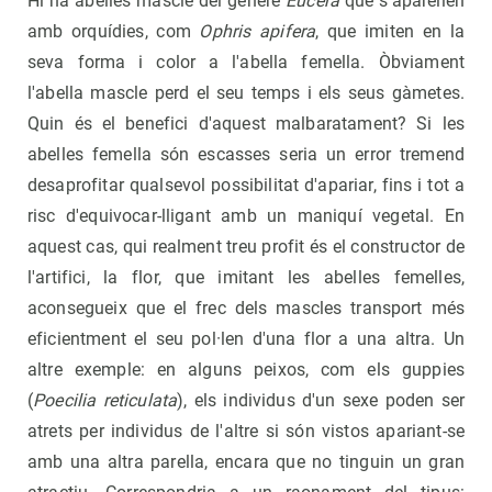
Hi ha abelles mascle del gènere
Eucera
que s'aparellen
amb orquídies, com
Ophris apifera
, que imiten en la
seva forma i color a l'abella femella. Òbviament
l'abella mascle perd el seu temps i els seus gàmetes.
Quin és el benefici d'aquest malbaratament? Si les
abelles femella són escasses seria un error tremend
desaprofitar qualsevol possibilitat d'apariar, fins i tot a
risc d'equivocar-lligant amb un maniquí vegetal. En
aquest cas, qui realment treu profit és el constructor de
l'artifici, la flor, que imitant les abelles femelles,
aconsegueix que el frec dels mascles transport més
eficientment el seu pol·len d'una flor a una altra. Un
altre exemple: en alguns peixos, com els guppies
(
Poecilia reticulata
), els individus d'un sexe poden ser
atrets per individus de l'altre si són vistos apariant-se
amb una altra parella, encara que no tinguin un gran