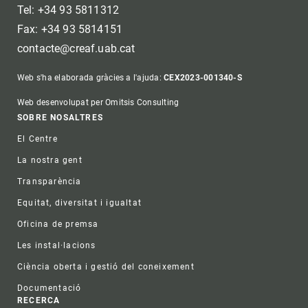
Tel: +34 93 5811312
Fax: +34 93 5814151
contacte@creaf.uab.cat
Web s'ha elaborada gràcies a l'ajuda:
CEX2023-001340-S
Web desenvolupat per Omitsis Consulting
Footer
SOBRE NOSALTRES
El Centre
La nostra gent
Transparència
Equitat, diversitat i igualtat
Oficina de premsa
Les instal·lacions
Ciència oberta i gestió del coneixement
Documentació
RECERCA