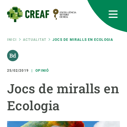
Vés
al
contingut
CREAF
EN
CA
ES
Bluesky
Instagram
Linkedin
Twitter
Youtube
RRSS
Fil
INICI
ACTUALITAT
JOCS DE MIRALLS EN ECOLOGIA
Featured
INTRANET
d'ariadna
responsive
25/02/2019
OPINIÓ
Responsive
Jocs de miralls en
SOBRE NOSALTRES
menu
Ecologia
RECERCA
CIÈNCIA EN ACCIÓ
UNEIX-TE A NOSALTRES