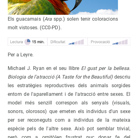
Els guacamais (
Ara
spp.) solen tenir coloracions
molt vistoses. (CC0-PD).
Per a Leyre.
Michael J. Ryan en el seu llibre
El gust per la bellesa.
Biologia de l'atracció (A Taste for the Beautiful)
descriu
les estratègies reproductives dels animals sorgides
entorn de l'aparellament i de l'atracció entre sexes. El
model més senzill correspon als senyals (visuals,
sonors, olorosos) que emeten els individus d'un sexe
per ser reconeguts com a individus de la mateixa
espècie pels de l'altre sexe. Això pot semblar trivial,
però com a ornitòleg frustrat puc donar fe del