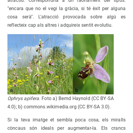
atractiu. Correspondria a un raonament del tipus:
"encara que no el vegi la gràcia, si té èxit per alguna
cosa serà". L'atracció provocada sobre algú es
reflecteix cap als altres i adquireix sentit evolutiu.
Ophrys apifera
. Foto a) Bernd Haynold (CC BY-SA
4.0); b) commons.wikimedia.org (CC BY-SA 3.0).
Si la teva imatge et sembla poca cosa, els miralls
còncaus són ideals per augmentar-la. Els crancs