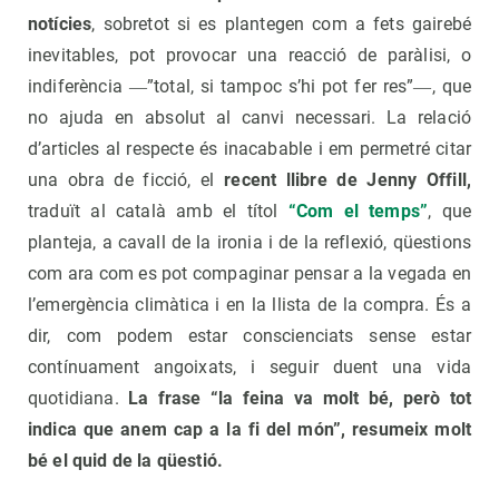
notícies
, sobretot si es plantegen com a fets gairebé
inevitables, pot provocar una reacció de paràlisi, o
indiferència ―”total, si tampoc s’hi pot fer res”―, que
no ajuda en absolut al canvi necessari. La relació
d’articles al respecte és inacabable i em permetré citar
una obra de ficció, el
recent llibre de Jenny Offill,
traduït al català amb el títol
“Com el temps”
, que
planteja, a cavall de la ironia i de la reflexió, qüestions
com ara com es pot compaginar pensar a la vegada en
l’emergència climàtica i en la llista de la compra. És a
dir, com podem estar conscienciats sense estar
contínuament angoixats, i seguir duent una vida
quotidiana.
La frase “la feina va molt bé, però tot
indica que anem cap a la fi del món”, resumeix molt
bé el quid de la qüestió.