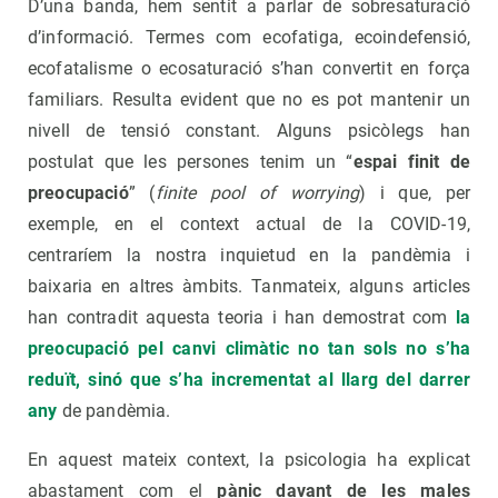
D’una banda, hem sentit a parlar de sobresaturació
d’informació. Termes com ecofatiga, ecoindefensió,
ecofatalisme o ecosaturació s’han convertit en força
familiars. Resulta evident que no es pot mantenir un
nivell de tensió constant. Alguns psicòlegs han
postulat que les persones tenim un “
espai finit de
preocupació
” (
finite pool of worrying
) i que, per
exemple, en el context actual de la COVID-19,
centraríem la nostra inquietud en la pandèmia i
baixaria en altres àmbits. Tanmateix, alguns articles
han contradit aquesta teoria i han demostrat com
la
preocupació pel canvi climàtic no tan sols no s’ha
reduït, sinó que s’ha incrementat al llarg del darrer
any
de pandèmia.
En aquest mateix context, la psicologia ha explicat
abastament com el
pànic davant de les males