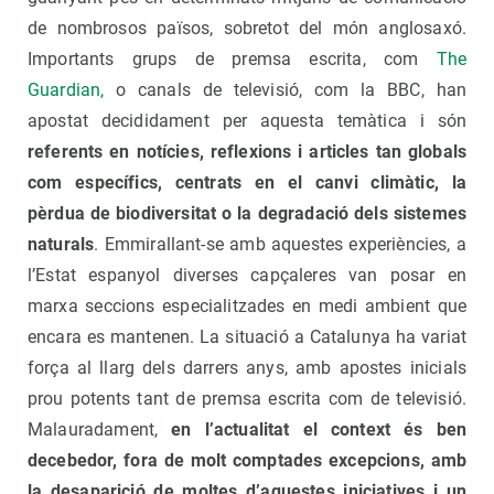
de nombrosos països, sobretot del món anglosaxó.
Importants grups de premsa escrita, com
The
Guardian,
o canals de televisió, com la BBC, han
apostat decididament per aquesta temàtica i són
referents en notícies, reflexions i articles tan globals
com específics, centrats en el canvi climàtic, la
pèrdua de biodiversitat o la degradació dels sistemes
naturals
. Emmirallant-se amb aquestes experiències, a
l’Estat espanyol diverses capçaleres van posar en
marxa seccions especialitzades en medi ambient que
encara es mantenen. La situació a Catalunya ha variat
força al llarg dels darrers anys, amb apostes inicials
prou potents tant de premsa escrita com de televisió.
Malauradament,
en l’actualitat el context és ben
decebedor, fora de molt comptades excepcions, amb
la desaparició de moltes d’aquestes iniciatives i un