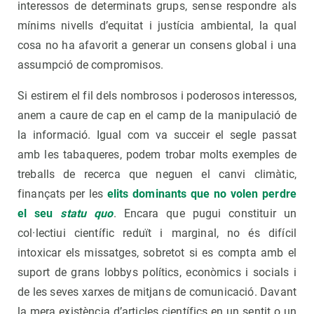
interessos de determinats grups, sense respondre als
mínims nivells d’equitat i justícia ambiental, la qual
cosa no ha afavorit a generar un consens global i una
assumpció de compromisos.
Si estirem el fil dels nombrosos i poderosos interessos,
anem a caure de cap en el camp de la manipulació de
la informació. Igual com va succeir el segle passat
amb les tabaqueres, podem trobar molts exemples de
treballs de recerca que neguen el canvi climàtic,
finançats per les
elits dominants que no volen perdre
el seu
statu quo
. Encara que pugui constituir un
col·lectiui científic reduït i marginal, no és difícil
intoxicar els missatges, sobretot si es compta amb el
suport de grans lobbys polítics, econòmics i socials i
de les seves xarxes de mitjans de comunicació. Davant
la mera existència d’articles científics en un sentit o un