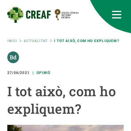
Vés
al
contingut
CREAF
EN
CA
ES
Bluesky
Instagram
Linkedin
Twitter
Youtube
RRSS
Fil
INICI
ACTUALITAT
I TOT AIXÒ, COM HO EXPLIQUEM?
Featured
INTRANET
d'ariadna
responsive
27/06/2021
OPINIÓ
Responsive
I tot això, com ho
SOBRE NOSALTRES
menu
expliquem?
RECERCA
CIÈNCIA EN ACCIÓ
UNEIX-TE A NOSALTRES