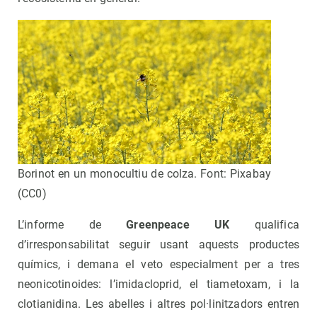
Borinot en un monocultiu de colza. Font: Pixabay
(CC0)
L’informe de
Greenpeace UK
qualifica
d’irresponsabilitat seguir usant aquests productes
químics, i demana el veto especialment per a tres
neonicotinoides: l’imidacloprid, el tiametoxam, i la
clotianidina. Les abelles i altres pol·linitzadors entren