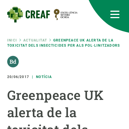
Vés
al
contingut
CREAF
EN
CA
ES
Bluesky
Instagram
Linkedin
Twitter
Youtube
RRSS
Fil
INICI
ACTUALITAT
GREENPEACE UK ALERTA DE LA
TOXICITAT DELS INSECTICIDES PER ALS POL·LINITZADORS
Featured
INTRANET
d'ariadna
responsive
20/06/2017
NOTÍCIA
Responsive
SOBRE NOSALTRES
Greenpeace UK
menu
RECERCA
alerta de la
CIÈNCIA EN ACCIÓ
UNEIX-TE A NOSALTRES