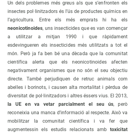
Un dels problemes més greus als que s’enfronten els
insectes pol·linitzadors és l’ús de productes químics en
l’agricultura. Entre els més emprats hi ha els
neonicotinoides
, uns insecticides que es van començar
a utilitzar a mitjan 1990 i que ràpidament
esdevingueren els insecticides més utilitzats a tot el
món. Però ja fa ben bé una dècada que la comunitat
científica alerta que els neonicotinoides afecten
negativament organismes que no són el seu objectiu
directe. També perjudiquen de retruc animals com
abelles i borinots, i causen alta mortalitat i pèrdua de
diversitat de pol·linitzadors i altres éssers vius. El 2013,
la UE en va vetar parcialment el seu ús
, però
reconeixia una manca d’informació al respecte. Això va
mobilitzar la comunitat científica i va fer que
augmentessin els estudis relacionats amb
toxicitat