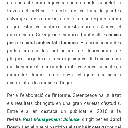
en contacte amb aquests contaminants sobretot a
través del pol·len i el nèctar de les flors de plantes
salvatges i dels conreus, i per l’aire que respiren i amb
el que estan en contacte aquests insectes. A més, el
document de Greenpeace enumera també altres
riscos
per a la salut ambiental i humana
. Els neonicotinoides
poden afectar les poblacions de depredadors de
plagues; perjudicar altres organismes de l’ecosistema
no directament relacionats amb les zones agrícoles; i
romandre durant molts anys retinguts als sòls i
acumulats a les masses d’aigua.
Per a l’elaboració de l’informe, Greenpeace ha utilitzat
els resultats obtinguts en una gran varietat d’estudis.
Entre ells, en destaca un publicat el 2016 a la
revista
Pest Management Science
, dirigit per en
Jordi
Bosch
, i en el que hi participa el també investigador del