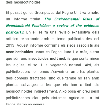
dels neonicotinoides.
El passat gener, Greenpeace del Regne Unit va emetre
un informe titulat
The Environmental Risks of
Neonicotinoid Pesticides: a review of the evidence
post-2013
. En ell es fa una revisió exhaustiva dels
articles relacionats amb el tema publicats des del
2013. Aquest informe confirma els
riscs associats als
neonicotinoides
usats en l’agricultura i, a més, alerta
que són uns
insecticides molt mòbils
que contaminen
les aigües, el sòl i la vegetació natural. Així, els
pol·linitzadors no només s’enverinen amb les plantes
dels conreus tractades, sinó que també ho fan amb
plantes salvatges a les que els han arribat els
neonicotinoides indirectament. Això posa en greu perill
pol·linitzadors clau pels sistemes agrícoles i a tot
l’ecosistema en general.