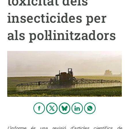
toxicitat dels
insecticides per
PARTICIPA
NOTÍCIES I AGENDA
als pol·linitzadors
L’informe és una revisió d’articles científics de