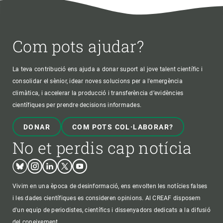
Com pots ajudar?
La teva contribució ens ajuda a donar suport al jove talent científic i
consolidar el sènior, idear noves solucions per a l'emergència
climàtica, i accelerar la producció i transferència d’evidències
científiques per prendre decisions informades.
DONAR
COM POTS COL·LABORAR?
No et perdis cap notícia
Bluesky
Instagram
Linkedin
Twitter
Youtube
Vivim en una època de desinformació, ens envolten les notícies falses
i les dades científiques es consideren opinions. Al CREAF disposem
d'un equip de periodistes, científics i dissenyadors dedicats a la difusió
del coneixement.