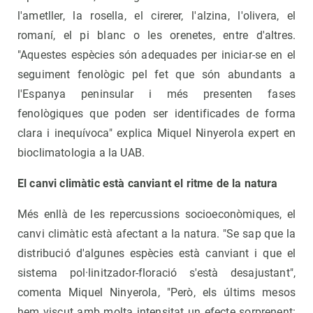
l'ametller, la rosella, el cirerer, l'alzina, l'olivera, el
romaní, el pi blanc o les orenetes, entre d'altres.
"Aquestes espècies són adequades per iniciar-se en el
seguiment fenològic pel fet que són abundants a
l'Espanya peninsular i més presenten fases
fenològiques que poden ser identificades de forma
clara i inequívoca" explica Miquel Ninyerola expert en
bioclimatologia a la UAB.
El canvi climàtic està canviant el ritme de la natura
Més enllà de les repercussions socioeconòmiques, el
canvi climàtic està afectant a la natura. "Se sap que la
distribució d'algunes espècies està canviant i que el
sistema pol·linitzador-floració s'està desajustant",
comenta Miquel Ninyerola, "Però, els últims mesos
hem viscut amb molta intensitat un efecte sorprenent: