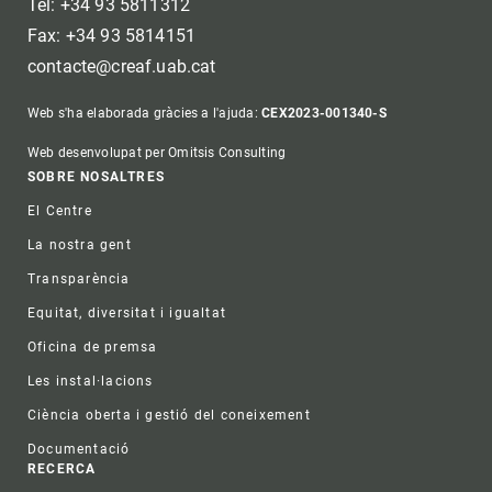
Tel: +34 93 5811312
Fax: +34 93 5814151
contacte@creaf.uab.cat
Web s'ha elaborada gràcies a l'ajuda:
CEX2023-001340-S
Web desenvolupat per Omitsis Consulting
Footer
SOBRE NOSALTRES
El Centre
La nostra gent
Transparència
Equitat, diversitat i igualtat
Oficina de premsa
Les instal·lacions
Ciència oberta i gestió del coneixement
Documentació
RECERCA