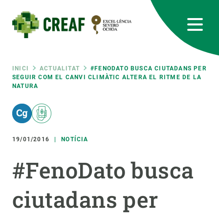
Vés
al
contingut
CREAF
EN
CA
ES
Bluesky
Instagram
Linkedin
Twitter
Youtube
RRSS
Fil
INICI
ACTUALITAT
#FENODATO BUSCA CIUTADANS PER
SEGUIR COM EL CANVI CLIMÀTIC ALTERA EL RITME DE LA
NATURA
Featured
INTRANET
d'ariadna
responsive
19/01/2016
NOTÍCIA
Responsive
SOBRE NOSALTRES
#FenoDato busca
menu
RECERCA
ciutadans per
CIÈNCIA EN ACCIÓ
UNEIX-TE A NOSALTRES