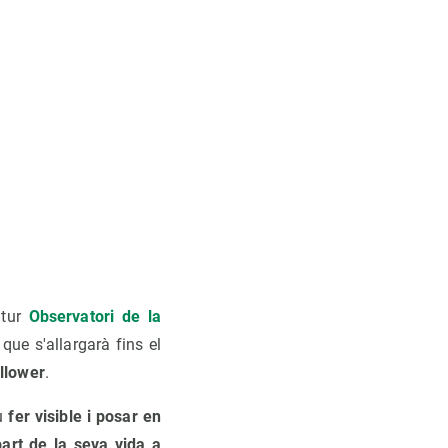
utur
Observatori de la
ue s'allargarà fins el
llower
.
iu
fer visible i posar en
art de la seva vida a