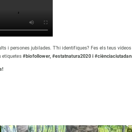
ults i persones jubilades. T’hi identifiques? Fes els teus vídeo
es etiquetes
#biofollower, #estatnatura2020 i #ciènciaciutada
s!