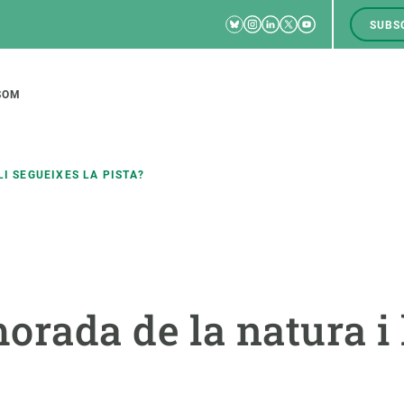
Bluesky
Instagram
Linkedin
Twitter
Youtube
SUBS
RRSS
M
to
SOM
tion
I SEGUEIXES LA PISTA?
CIÈNCIA EN ACCIÓ
UNEIX-TE A NOSALTRES
a
Impacte
Borsa de treball
C
rada de la natura i 
Solucions
Oportunitats acadèmiques
F
Innovació
Demana la teva MSCA-PF
M
 ecosistemes
Política i gestió
Demana la teva beca ERC