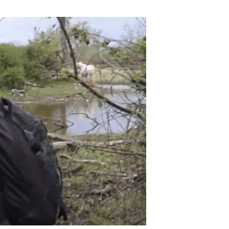
Biodiversitat
Canvi global
Funcionament dels ecosistemes
Observació de la terra