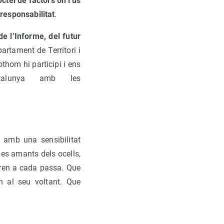
ctel de factors on l'ús
 responsabilitat
.
e l’Informe, del futur
partament de Territori i
thom hi participi i ens
alunya amb les
 amb una sensibilitat
es amants dels ocells,
loren a cada passa. Que
n al seu voltant. Que