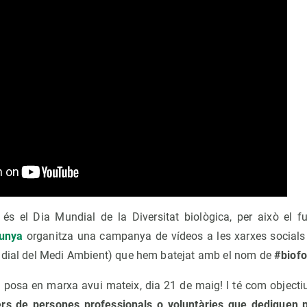
és el Dia Mundial de la Diversitat biològica, per això el f
lunya
organitza una campanya de vídeos a les xarxes socials q
ndial del Medi Ambient) que hem batejat amb el nom de
#biofo
posa en marxa avui mateix, dia 21 de maig! I té com object
lers de persones professionals o voluntàries que dediquen p