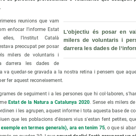
.
primeres reunions que vam
om enfocar l’informe Estat
L'objectiu és posar en val
les, l'Institut Català
milers de voluntaris i per
 estava preocupat per posar
darrera les dades de l’info
ls milers de voluntaris i
a darrera les dades de
ea va quedar-se gravada a la nostra retina i pensem que aqu
per fer aquest reconeixement.
rames de seguiment i a les persones que hi col·laboren, s'han
orme
Estat de la Natura a Catalunya 2020
. Sense els milers d
ordinen i les agrupen, aquest informe i tota aquesta base de co
uen que les poblacions d'éssers vius s'estan fent petites, qu
n exemple en termes generals), ara en tenim 75
, o que si aba