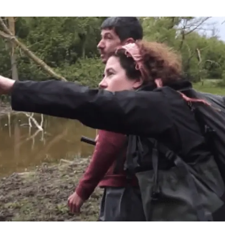
erra
Serveis tècnics
Programa de màsters i doctorat
s
Vine de visitant o sabàtic
Segell de bones pràctiques HRS4R
Un lloc on créixer
Desenvolupament de carrera
Seminaris i activitats internes
T’oferim formació