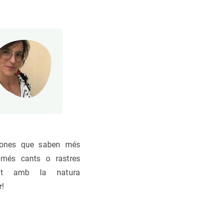
rsones que saben més
 més cants o rastres
ant amb la natura
r
!