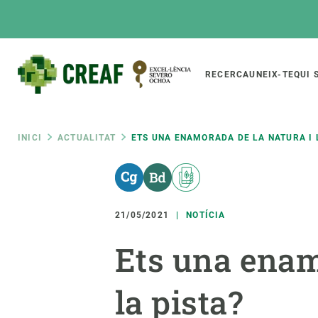
Vés
al
contingut
Main
RECERCA
UNEIX-TE
QUI 
CREAF
naviga
Fil
INICI
ACTUALITAT
ETS UNA ENAMORADA DE LA NATURA I L
Featured
d'ariadna
INTRANET
Responsive
SOBRE NOSALTRES
RECERCA
responsive
21/05/2021
NOTÍCIA
El Centre
Directori de recerc
Ets una enamo
menu
Organització institucional
Biodiversitat
Transparència
Canvi global
la pista?
La nostra gent
Funcionament dels