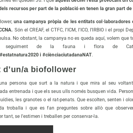
 només en queden 30. I que
aquest declivi l'està provocant un cò
i dels recursos per part de la població en tenen la gran part de
lower,
una campanya pròpia de les entitats col·laboradores d
CICCNA.
Són el CREAF, el CTFC, l’ICM, l’ICO, l’IRBIO i el propi De
mpulsa. No obstant, la campanya no es queda aquí, volem que to
u seguiment de la fauna i flora de Cat
 #estatnatura2020 i #ciènciaciutadanaNAT
.
t d’un/a biofollower
una persona que surt a la natura i que mira al seu voltant
irada entrenada i que els seus ulls només busquen vida. Person
quídies, les granotes o el rat-penats. Que escolten, senten i o
 troballa i que es fan preguntes sobre allò que observe
r tant, se l'estimen i treballen per conservar-la.