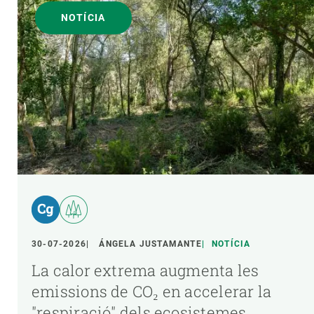
NOTÍCIA
30-07-2026
ÁNGELA JUSTAMANTE
NOTÍCIA
La calor extrema augmenta les
emissions de CO₂ en accelerar la
"respiració" dels ecosistemes