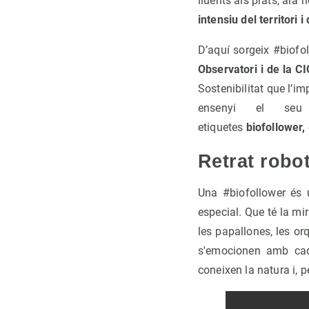
lluents als prats, ara
intensiu del territori 
D’aquí sorgeix #biofol
Observatori i de la 
Sostenibilitat que l’i
ensenyi el se
etiquetes
biofollower,
Retrat robo
Una #biofollower és 
especial. Que té la m
les papallones, les or
s'emocionen amb cada
coneixen la natura i, pe