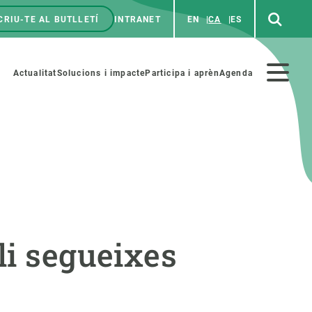
CRIU-TE AL BUTLLETÍ
INTRANET
EN
CA
ES
enú
p
Menú
Actualitat
Solucions i impacte
Participa i aprèn
Agenda
secundario
PARTICIPA
NOTÍCIES I AGENDA
iència i art
Agenda
li segueixes
es ciència amb nosaltres
Esdeveniments anteriors
aterials educatius
Actualitat
COL·LABORA
Notícies