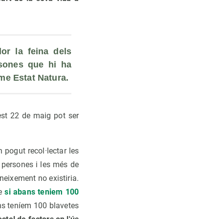
or la feina dels 
sones que hi ha 
rme Estat Natura.
est 22 de maig pot ser
 pogut recol·lectar les
e persones i les més de
neixement no existiria.
e
si abans teniem 100
ns teníem 100 blavetes