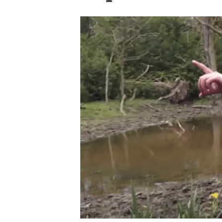
Marca i logotips
Observació de la t
Infraestructures
Temes transversal
Equitat, Diversitat i Inclusió (EDI)
Publicacions
Oficina de premsa
Synthesis Actions
Ciència oberta i gestió del coneixement
Documentació