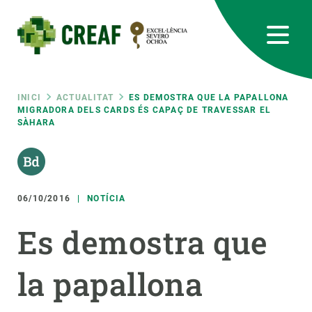
Vés
al
contingut
CREAF
EN
CA
ES
Bluesky
Instagram
Linkedin
Twitter
Youtube
RRSS
Fil
INICI
ACTUALITAT
ES DEMOSTRA QUE LA PAPALLONA
MIGRADORA DELS CARDS ÉS CAPAÇ DE TRAVESSAR EL
SÀHARA
Featured
INTRANET
d'ariadna
responsive
06/10/2016
NOTÍCIA
Responsive
SOBRE NOSALTRES
Es demostra que
menu
RECERCA
la papallona
CIÈNCIA EN ACCIÓ
UNEIX-TE A NOSALTRES