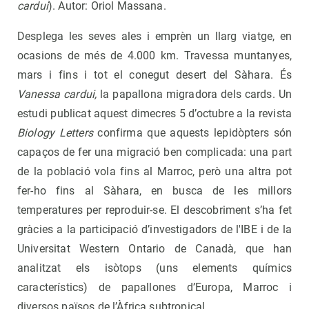
cardui
). Autor: Oriol Massana.
Desplega les seves ales i emprèn un llarg viatge, en
ocasions de més de 4.000 km. Travessa muntanyes,
mars i fins i tot el conegut desert del Sàhara. És
Vanessa cardui,
la papallona migradora dels cards. Un
estudi publicat aquest dimecres 5 d’octubre a la revista
Biology Letters
confirma que aquests lepidòpters són
capaços de fer una migració ben complicada: una part
de la població vola fins al Marroc, però una altra pot
fer-ho fins al Sàhara, en busca de les millors
temperatures per reproduir-se. El descobriment s’ha fet
gràcies a la participació d’investigadors de l'IBE i de la
Universitat Western Ontario de Canadà, que han
analitzat els isòtops (uns elements químics
característics) de papallones d’Europa, Marroc i
diversos països de l’Àfrica subtropical.