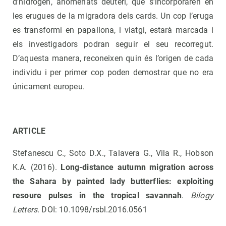
d’hidrogen, anomenats deuteri, que s’incorporaren en
les erugues de la migradora dels cards. Un cop l’eruga
es transformi en papallona, i viatgi, estarà marcada i
els investigadors podran seguir el seu recorregut.
D’aquesta manera, reconeixen quin és l’origen de cada
individu i per primer cop poden demostrar que no era
únicament europeu.
ARTICLE
Stefanescu C., Soto D.X., Talavera G., Vila R., Hobson
K.A. (2016).
Long-distance autumn migration across
the Sahara by painted lady butterflies: exploiting
resoure pulses in the tropical savannah
.
Bilogy
Letters.
DOI: 10.1098/rsbl.2016.0561