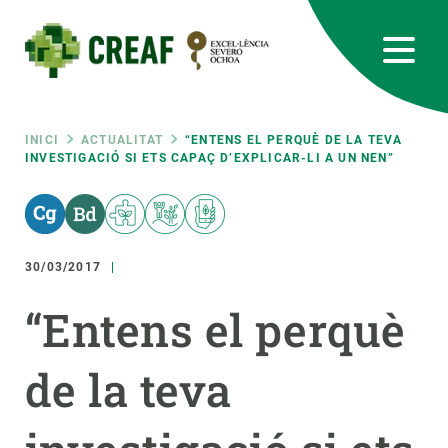
Vés
al
contingut
CREAF
EN
CA
ES
Bluesky
Instagram
Linkedin
Twitter
Youtube
RRSS
Fil
INICI
ACTUALITAT
“ENTENS EL PERQUÈ DE LA TEVA
INVESTIGACIÓ SI ETS CAPAÇ D’EXPLICAR-LI A UN NEN”
Featured
INTRANET
d'ariadna
responsive
30/03/2017
Responsive
SOBRE NOSALTRES
“Entens el perquè
menu
RECERCA
de la teva
CIÈNCIA EN ACCIÓ
UNEIX-TE A NOSALTRES