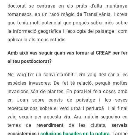
doctorat se centrava en els prats d’alta muntanya
romanesos, en un racó màgic de Transilvània, i creia
que tenia molt potencial que pogués saber més sobre
la informació geogràfica i l’ecologia del paisatge i com
aplicar-la als meus estudis.
Amb això vas seguir quan vas tornar al CREAF per fer
el teu postdoctorat?
No, vaig fer un canvi d’àmbit i em vaig dedicar a les
espècies invasores. De fet té relació, perquè moltes
invasions són de plantes. En paral·lel feia coses amb
en Joan sobre canvis de paisatge i les seves
repercussions sobre el verd urbà i periurbà i al final
vaig seguir per aquesta via. Ara mateix segueixo en
temes de
reverdiment
de les ciutats,
serveis
ecosistèmics
i
solucions basades en la natura
. També