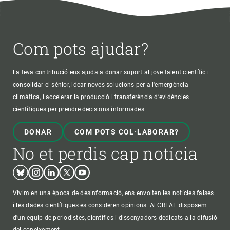
Com pots ajudar?
La teva contribució ens ajuda a donar suport al jove talent científic i
consolidar el sènior, idear noves solucions per a l'emergència
climàtica, i accelerar la producció i transferència d’evidències
científiques per prendre decisions informades.
DONAR
COM POTS COL·LABORAR?
No et perdis cap notícia
Bluesky
Instagram
Linkedin
Twitter
Youtube
Vivim en una època de desinformació, ens envolten les notícies falses
i les dades científiques es consideren opinions. Al CREAF disposem
d'un equip de periodistes, científics i dissenyadors dedicats a la difusió
del coneixement.