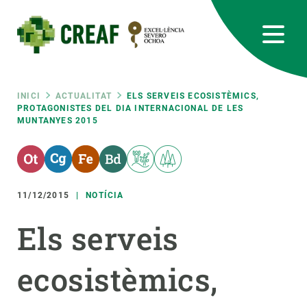
Vés
al
contingut
CREAF
EN
CA
ES
Bluesky
Instagram
Linkedin
Twitter
Youtube
RRSS
Fil
INICI
ACTUALITAT
ELS SERVEIS ECOSISTÈMICS,
PROTAGONISTES DEL DIA INTERNACIONAL DE LES
MUNTANYES 2015
Featured
INTRANET
d'ariadna
responsive
11/12/2015
NOTÍCIA
Responsive
SOBRE NOSALTRES
Els serveis
menu
RECERCA
ecosistèmics,
CIÈNCIA EN ACCIÓ
UNEIX-TE A NOSALTRES