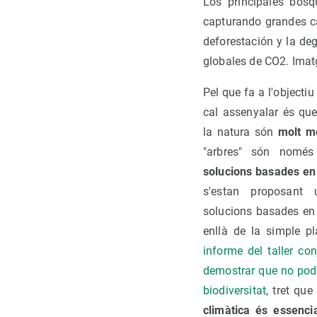
Los principales bos
capturando grandes ca
deforestación y la de
globales de CO2. Imat
Pel que fa a l'objectiu
cal assenyalar és qu
la natura són
molt m
"arbres" són només
solucions basades en 
s'estan proposant 
solucions basades en 
enllà de la simple pl
informe del taller con
demostrar que no pode
biodiversitat
, tret qu
climàtica és essenci