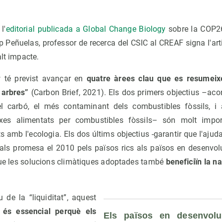
l'
editorial publicada a Global Change Biology
sobre la COP26 
ep Peñuelas, professor de recerca del CSIC al CREAF signa l'ar
alt impacte.
té previst avançar en
quatre àrees clau que es resumeixe
 arbres”
(Carbon Brief, 2021). Els dos primers objectius –aco
del carbó, el més contaminant dels combustibles fòssils, i
txes alimentats per combustibles fòssils– són molt impo
s amb l'ecologia. Els dos últims objectius -garantir que l'aju
als promesa el 2010 pels països rics als països en desenvo
 que les solucions climàtiques adoptades també
beneficiïn la na
u de la “liquiditat”, aquest
 és essencial perquè els
Els països en desenvol