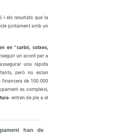
i els resultats que la
ticle juntament amb un
n en “carbó, cotxes,
nseguir un acord per a
 assegurar una ràpida
rtants, però no estan
da financera de 100.000
lupament es compleixi,
tura
- entren de ple a el
upament han de 