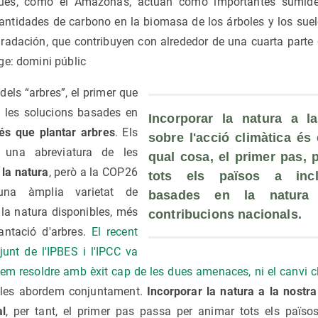
ques, como el Amazonas, actúan como importantes sumide
ntidades de carbono en la biomasa de los árboles y los suelo
gradación, que contribuyen con alrededor de una cuarta parte
ge: domini públic
 dels “arbres”, el primer que
e les solucions basades en
Incorporar la natura a la 
és que plantar arbres
. Els
sobre l'acció climàtica és 
 una abreviatura de les
qual cosa, el primer pas, 
la natura
, però a la COP26
tots els països a incl
una àmplia varietat de
basades en la natura 
la natura disponibles, més
contribucions nacionals
.
antació d'arbres.
El recent
junt de l'IPBES i l'IPCC va
m resoldre amb èxit cap de les dues amenaces, ni el canvi cl
e les abordem conjuntament.
Incorporar la natura a la nostra
al
, per tant, el primer pas passa per animar tots els païso