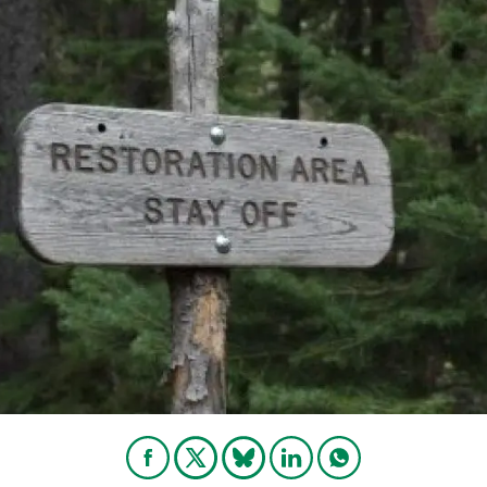
erra
Serveis tècnics
Programa de màsters i doctorat
s
Vine de visitant o sabàtic
Segell de bones pràctiques HRS4R
Un lloc on créixer
Desenvolupament de carrera
Seminaris i activitats internes
T’oferim formació