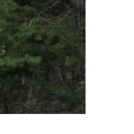
Biodiversitat
Canvi global
Funcionament dels ecosistemes
Observació de la terra