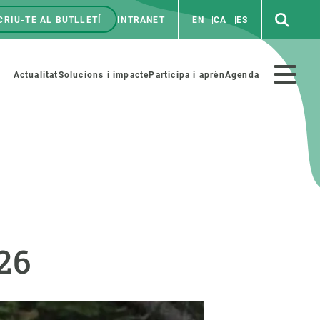
CRIU-TE AL BUTLLETÍ
INTRANET
EN
CA
ES
enú
p
Menú
Actualitat
Solucions i impacte
Participa i aprèn
Agenda
secundario
PARTICIPA
NOTÍCIES I AGENDA
iència i art
Agenda
P26
es ciència amb nosaltres
Esdeveniments anteriors
aterials educatius
Actualitat
COL·LABORA
Notícies