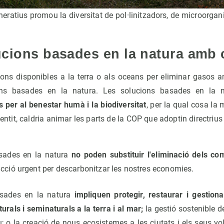
eratius promou la diversitat de pol·linitzadors, de microorgan
ucions basades en la natura amb c
ions disponibles a la terra o als oceans per eliminar gasos a
ions basades en la natura. Les solucions basades en la
 per al benestar humà i la biodiversitat
, per la qual cosa la
entit, caldria animar les parts de la COP que adoptin directrius
sades en la natura
no poden substituir l'eliminació dels com
'acció urgent per descarbonitzar les nostres economies.
asades en la natura
impliquen protegir, restaurar i gesti
rals i seminaturals a la terra i al mar;
la gestió sostenible d
iu; o la creació de nous ecosistemes a les ciutats i els seus vo