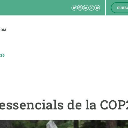
Bluesky
Instagram
Linkedin
Twitter
Youtube
SUBS
RRSS
M
to
SOM
tion
P26
CIÈNCIA EN ACCIÓ
UNEIX-TE A NOSALTRES
a
Impacte
Borsa de treball
C
 essencials de la CO
Solucions
Oportunitats acadèmiques
F
Innovació
Demana la teva MSCA-PF
M
 ecosistemes
Política i gestió
Demana la teva beca ERC