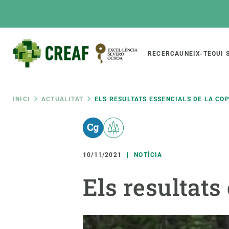
Vés
al
contingut
Main
RECERCA
UNEIX-TE
QUI 
CREAF
naviga
Fil
INICI
ACTUALITAT
ELS RESULTATS ESSENCIALS DE LA CO
Featured
d'ariadna
INTRANET
Responsive
SOBRE NOSALTRES
RECERCA
responsive
10/11/2021
NOTÍCIA
El Centre
Directori de recerc
Els resultats
menu
Organització institucional
Biodiversitat
Transparència
Canvi global
La nostra gent
Funcionament dels