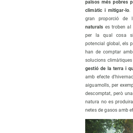
països més pobres p
climàtic i mitigar-lo
.
gran proporció de l
naturals
es troben al
per la qual cosa si
potencial global, els
han de comptar amb e
solucions climàtiques
gestió de la terra i 
amb efecte d'hivernac
aiguamolls, per exempl
descomptat, però una 
natura no es produira
netes de gasos amb efe