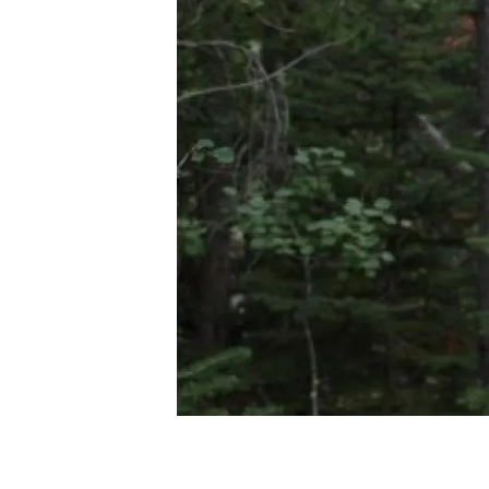
Marca i logotips
Observació de la t
Infraestructures
Temes transversal
Equitat, Diversitat i Inclusió (EDI)
Publicacions
Oficina de premsa
Synthesis Actions
Ciència oberta i gestió del coneixement
Documentació