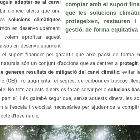
uguin adaptar-se al canvi
comptar amb el suport finan
 La ciència alerta que una
que les solucions climàtiq
es
solucions climàtiques
protegeixen, restauren i 
 món en desenvolupament,
gestió, de forma equitativa i
 volem aprofitar aquest
 països en desenvolupament
l suport financer per garantir que això passi de forma equ
 naturals són un conjunt d'accions que se centren a
protegir,
que generen resultats de mitigació del canvi climàtic
: evitar 
le (GEI) i/o augmentar el segrest de carboni en boscos, llenço
e. No tots aquests diners es faran servir per a
solucions bas
part sí, i és gairebé segur que, sense aquests diners, les s
n a l'escala i velocitat necessàries per ajudar-nos a complir
cte d'hivernacle..