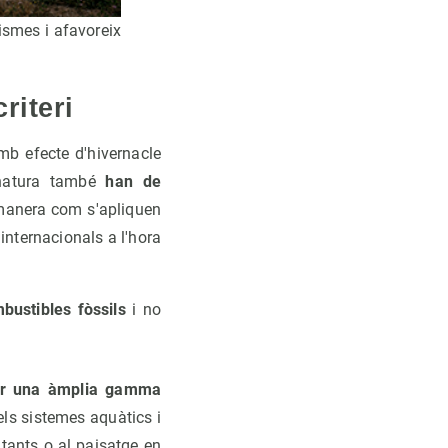
ismes i afavoreix
riteri
mb efecte d'hivernacle
 natura també
han de
 manera com s'apliquen
 internacionals a l'hora
bustibles fòssils
i no
onar una àmplia gamma
els sistemes aquàtics i
ltants o al paisatge en