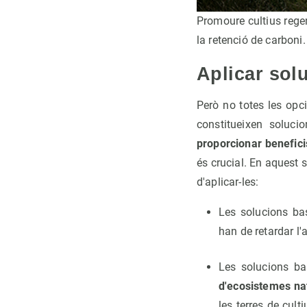
Promoure cultius regen
la retenció de carboni.
Aplicar sol
Però no totes les opc
constitueixen soluc
proporcionar beneficis
és crucial. En aquest s
d'aplicar-les:
Les solucions ba
han de retardar l
Les solucions b
d'ecosistemes natu
les terres de cult