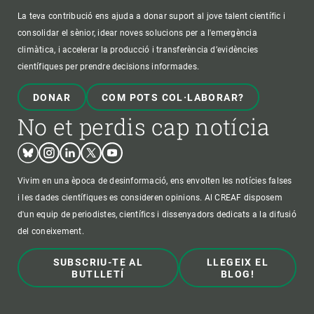
La teva contribució ens ajuda a donar suport al jove talent científic i
consolidar el sènior, idear noves solucions per a l'emergència
climàtica, i accelerar la producció i transferència d’evidències
científiques per prendre decisions informades.
DONAR
COM POTS COL·LABORAR?
No et perdis cap notícia
Bluesky
Instagram
Linkedin
Twitter
Youtube
Vivim en una època de desinformació, ens envolten les notícies falses
i les dades científiques es consideren opinions. Al CREAF disposem
d'un equip de periodistes, científics i dissenyadors dedicats a la difusió
del coneixement.
SUBSCRIU-TE AL
LLEGEIX EL
BUTLLETÍ
BLOG!