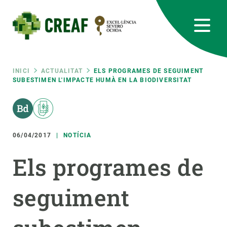
Vés
al
contingut
CREAF
EN
CA
ES
Bluesky
Instagram
Linkedin
Twitter
Youtube
RRSS
Fil
INICI
ACTUALITAT
ELS PROGRAMES DE SEGUIMENT
SUBESTIMEN L'IMPACTE HUMÀ EN LA BIODIVERSITAT
Featured
INTRANET
d'ariadna
responsive
06/04/2017
NOTÍCIA
Responsive
SOBRE NOSALTRES
Els programes de
menu
RECERCA
seguiment
CIÈNCIA EN ACCIÓ
UNEIX-TE A NOSALTRES