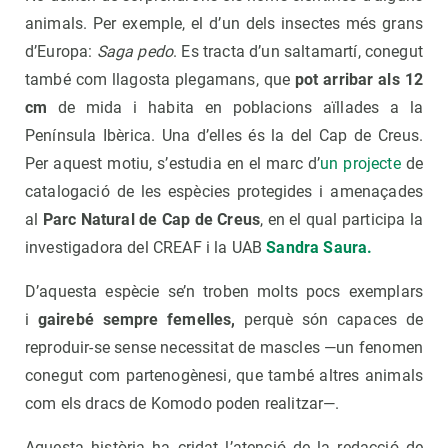
animals. Per exemple, el d’un dels insectes més grans
d’Europa:
Saga pedo
. Es tracta d’un saltamartí, conegut
també com llagosta plegamans, que
pot arribar als 12
cm
de mida i habita en poblacions aïllades a la
Península Ibèrica. Una d’elles és la del Cap de Creus.
Per aquest motiu, s’estudia en el marc d’
un projecte
de
catalogació de les espècies protegides i amenaçades
al
Parc Natural de Cap de Creus
, en el qual participa la
investigadora del CREAF i la UAB
Sandra Saura.
D’aquesta espècie se’n troben molts pocs exemplars
i
gairebé sempre femelles,
perquè són capaces de
reproduir-se sense necessitat de mascles —un fenomen
conegut com partenogènesi, que també altres animals
com els dracs de Komodo poden realitzar—.
Aquesta història ha cridat l’atenció de la redacció de