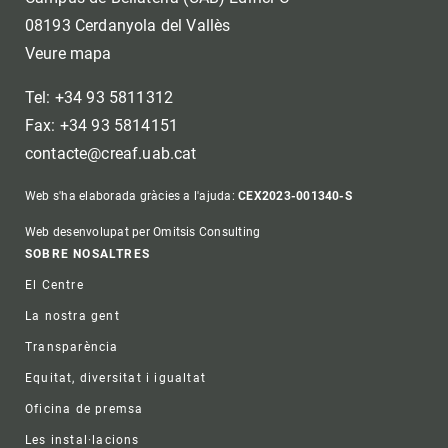
08193 Cerdanyola del Vallès
Veure mapa
Tel: +34 93 5811312
Fax: +34 93 5814151
contacte@creaf.uab.cat
Web s'ha elaborada gràcies a l'ajuda:
CEX2023-001340-S
Web desenvolupat per Omitsis Consulting
Footer
SOBRE NOSALTRES
El Centre
La nostra gent
Transparència
Equitat, diversitat i igualtat
Oficina de premsa
Les instal·lacions