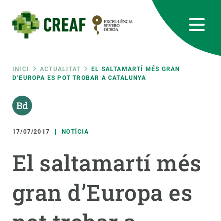
Vés
al
contingut
CREAF
EN
CA
ES
Bluesky
Instagram
Linkedin
Twitter
Youtube
RRSS
Fil
INICI
ACTUALITAT
EL SALTAMARTÍ MÉS GRAN
D’EUROPA ES POT TROBAR A CATALUNYA
Featured
INTRANET
d'ariadna
responsive
17/07/2017
NOTÍCIA
Responsive
SOBRE NOSALTRES
El saltamartí més
menu
RECERCA
gran d’Europa es
CIÈNCIA EN ACCIÓ
UNEIX-TE A NOSALTRES