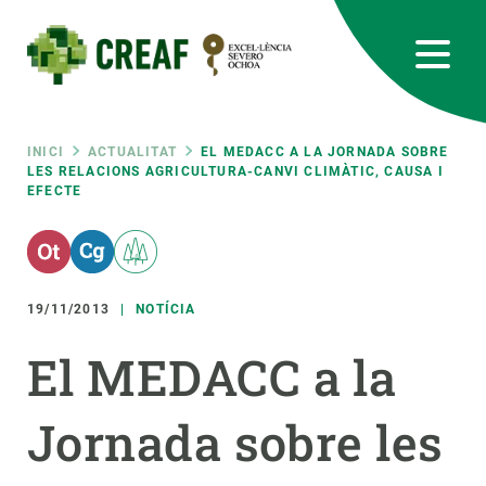
Vés
al
contingut
CREAF
EN
CA
ES
Bluesky
Instagram
Linkedin
Twitter
Youtube
RRSS
Fil
INICI
ACTUALITAT
EL MEDACC A LA JORNADA SOBRE
LES RELACIONS AGRICULTURA-CANVI CLIMÀTIC, CAUSA I
EFECTE
Featured
INTRANET
d'ariadna
responsive
19/11/2013
NOTÍCIA
Responsive
SOBRE NOSALTRES
El MEDACC a la
menu
RECERCA
Jornada sobre les
CIÈNCIA EN ACCIÓ
UNEIX-TE A NOSALTRES