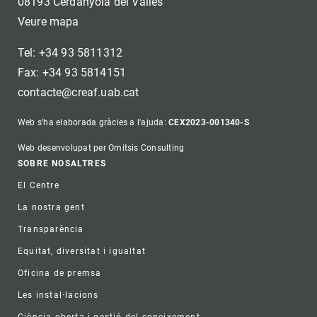
08193 Cerdanyola del Vallès
Veure mapa
Tel: +34 93 5811312
Fax: +34 93 5814151
contacte@creaf.uab.cat
Web s'ha elaborada gràcies a l'ajuda:
CEX2023-001340-S
Web desenvolupat per Omitsis Consulting
Footer
SOBRE NOSALTRES
El Centre
La nostra gent
Transparència
Equitat, diversitat i igualtat
Oficina de premsa
Les instal·lacions