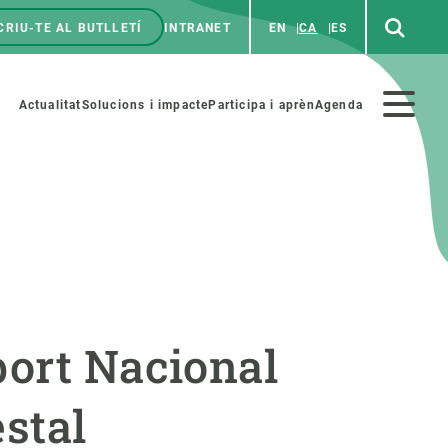
CRIU-TE AL BUTLLETÍ
INTRANET
EN
CA
ES
enú
p
Menú
Actualitat
Solucions i impacte
Participa i aprèn
Agenda
secundario
PARTICIPA
NOTÍCIES I AGENDA
iència i art
Agenda
port Nacional
es ciència amb nosaltres
Esdeveniments anteriors
aterials educatius
Actualitat
stal
COL·LABORA
Notícies