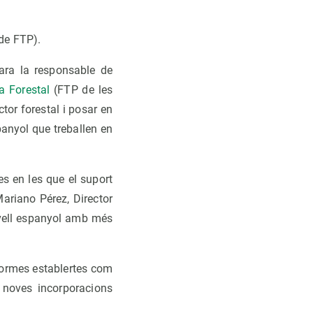
de FTP).
'ara la responsable de
a Forestal
(FTP de les
ctor forestal i posar en
panyol que treballen en
ees en les que el suport
Mariano Pérez, Director
nivell espanyol amb més
formes establertes com
s noves incorporacions