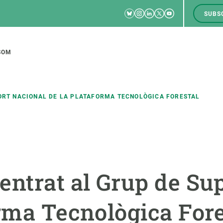
Bluesky
Instagram
Linkedin
Twitter
Youtube
SUBS
RRSS
M
to
SOM
tion
PORT NACIONAL DE LA PLATAFORMA TECNOLÒGICA FORESTAL
CIÈNCIA EN ACCIÓ
UNEIX-TE A NOSALTRES
a
Impacte
Borsa de treball
C
entrat al Grup de Su
Solucions
Oportunitats acadèmiques
F
Innovació
Demana la teva MSCA-PF
M
orma Tecnològica Fore
 ecosistemes
Política i gestió
Demana la teva beca ERC