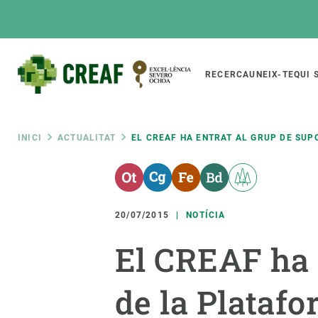
Vés
al
contingut
Main
RECERCA
UNEIX-TE
QUI 
CREAF
naviga
Fil
INICI
ACTUALITAT
EL CREAF HA ENTRAT AL GRUP DE SU
Featured
d'ariadna
INTRANET
Responsive
SOBRE NOSALTRES
RECERCA
responsive
20/07/2015
NOTÍCIA
El Centre
Directori de recerc
El CREAF ha 
menu
Organització institucional
Biodiversitat
Transparència
Canvi global
de la Plataf
La nostra gent
Funcionament dels