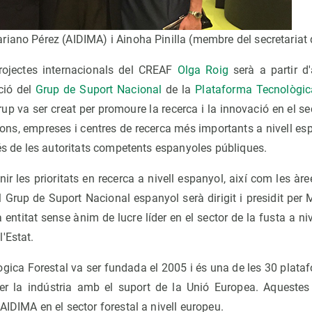
riano Pérez (AIDIMA) i Ainoha Pinilla (membre del secretariat 
ojectes internacionals del CREAF
Olga Roig
serà a partir d
ció del
Grup de Suport
Nacional
de la
Plataforma Tecnològic
rup va ser creat per promoure la recerca i la innovació en el se
ons, empreses i centres de recerca més importants a nivell es
més de les autoritats competents espanyoles públiques.
nir les prioritats en recerca a nivell espanyol, així com les àr
El Grup de Suport Nacional espanyol serà dirigit i presidit per 
a entitat sense ànim de lucre líder en el sector de la fusta a 
'Estat.
gica Forestal va ser fundada el 2005 i és una de les 30 plata
 per la indústria amb el suport de la Unió Europea. Aqueste
AIDIMA en el sector forestal a nivell europeu.