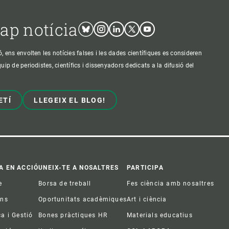
cap notícia
Bluesky
Instagram
Linkedin
Twitter
Youtube
ens envolten les notícies falses i les dades científiques es consideren
p de periodistes, científics i dissenyadors dedicats a la difusió del
ETÍ
LLEGEIX EL BLOG!
A EN ACCIÓ
UNEIX-TE A NOSALTRES
PARTICIPA
e
Borsa de treball
Fes ciència amb nosaltres
ons
Oportunitats acadèmiques
Art i ciència
ca i Gestió
Bones pràctiques HR
Materials educatius