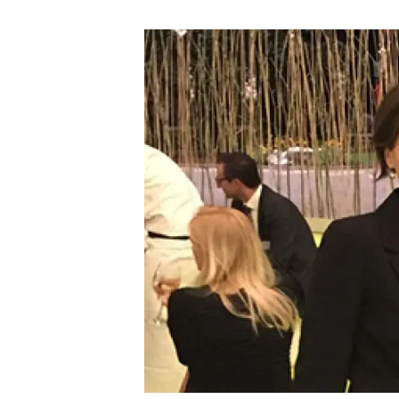
Marca i logotips
Observació de la t
Infraestructures
Temes transversal
Equitat, Diversitat i Inclusió (EDI)
Publicacions
Oficina de premsa
Synthesis Actions
Ciència oberta i gestió del coneixement
Documentació