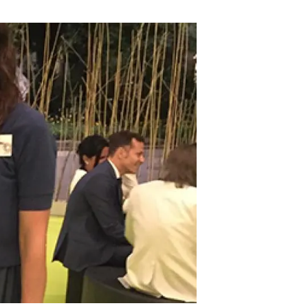
Biodiversitat
Canvi global
Funcionament dels ecosistemes
Observació de la terra