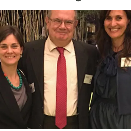
erra
Serveis tècnics
Programa de màsters i doctorat
s
Vine de visitant o sabàtic
Segell de bones pràctiques HRS4R
Un lloc on créixer
Desenvolupament de carrera
Seminaris i activitats internes
T’oferim formació