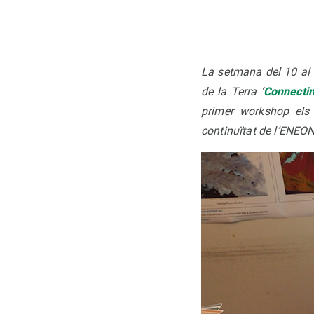
La setmana del 10 al 1
de la Terra ‘
Connecti
primer workshop els 
continuïtat de l’ENEO