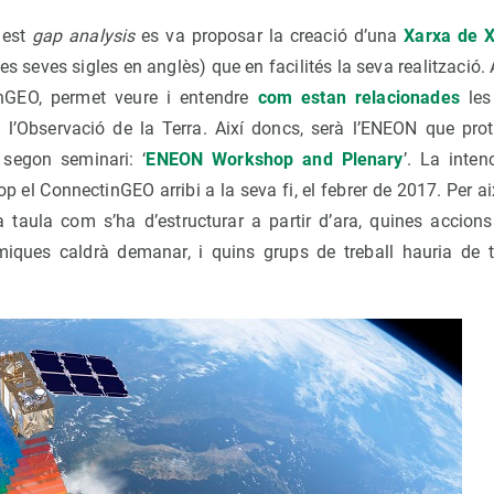
uest
gap analysis
es va proposar la creació d’una
Xarxa de X
s seves sigles en anglès) que en facilités la seva realització.
inGEO, permet veure i entendre
com estan relacionades
les 
l’Observació de la Terra. Així doncs, serà l’ENEON que prot
l segon seminari: ‘
ENEON Workshop and Plenary
’. La inten
p el ConnectinGEO arribi a la seva fi, el febrer de 2017. Per a
 taula com s’ha d’estructurar a partir d’ara, quines accions
iques caldrà demanar, i quins grups de treball hauria de te