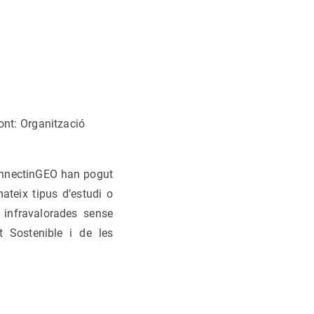
ont: Organització
ConnectinGEO han pogut
teix tipus d’estudi o
 infravalorades sense
 Sostenible i de les