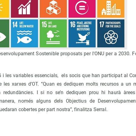
esenvolupament Sostenible proposats per l'ONU per a 2030. F
G i les variables essencials, els socis que han participat al 
 les xarxes d’OT. “Quan es dediquen molts recursos a un ma
an redundàncies. I si no se’n dediquen prou hi haurà àrees
 manera, només alguns dels Objectius de Desenvolupament
edaran cobertes per part nostra”, finalitza Serral.