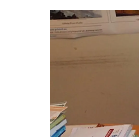
Marca i logotips
Observació de la t
Infraestructures
Temes transversal
Equitat, Diversitat i Inclusió (EDI)
Publicacions
Oficina de premsa
Synthesis Actions
Ciència oberta i gestió del coneixement
Documentació