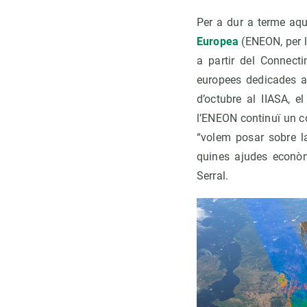
Per a dur a terme aq
Europea
(ENEON, per le
a partir del Connect
europees dedicades a 
d’octubre al IIASA, e
l’ENEON continuï un co
“volem posar sobre la
quines ajudes econòm
Serral.