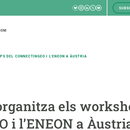
Bluesky
Instagram
Linkedin
Twitter
Youtube
SUBS
RRSS
M
to
SOM
tion
S DEL CONNECTINGEO I L’ENEON A ÀUSTRIA
CIÈNCIA EN ACCIÓ
UNEIX-TE A NOSALTRES
a
Impacte
Borsa de treball
C
rganitza els worksh
Solucions
Oportunitats acadèmiques
F
Innovació
Demana la teva MSCA-PF
M
 i l’ENEON a Àustri
 ecosistemes
Política i gestió
Demana la teva beca ERC