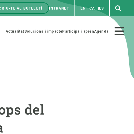
CRIU-TE AL BUTLLETÍ
INTRANET
EN
CA
ES
enú
p
Menú
Actualitat
Solucions i impacte
Participa i aprèn
Agenda
secundario
PARTICIPA
NOTÍCIES I AGENDA
iència i art
Agenda
ops del
es ciència amb nosaltres
Esdeveniments anteriors
aterials educatius
Actualitat
a
COL·LABORA
Notícies