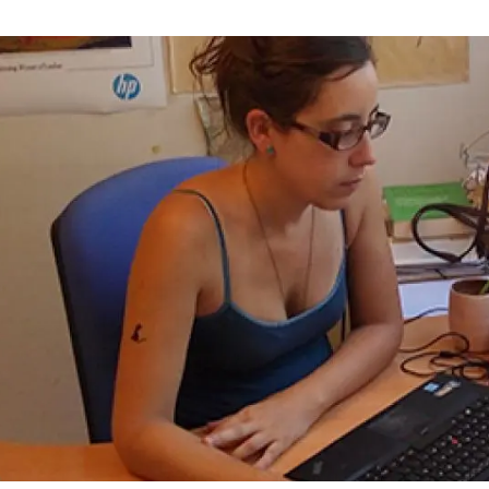
erra
Serveis tècnics
Programa de màsters i doctorat
s
Vine de visitant o sabàtic
Segell de bones pràctiques HRS4R
Un lloc on créixer
Desenvolupament de carrera
Seminaris i activitats internes
T’oferim formació