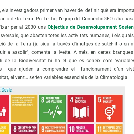
, els investigadors primer van haver de definir què era importa
ació de la Terra. Per fer-ho, l’equip del ConnectinGEO s’ha bas
fixar per al 2030 uns
Objectius de Desenvolupament Sosten
sversals, que abasten totes les activitats humanes, i els qual
ió de la Terra (ja sigui a través d’imatges de satèl·lit o en 
r a assolir”, comenta la Ivette. A més, en certes branques
di de la Biodiversitat hi ha el que es coneix com ‘variable
ls que ajuden a comprendre el funcionament d’un sist
itat, el vent... serien variables essencials de la Climatologia.