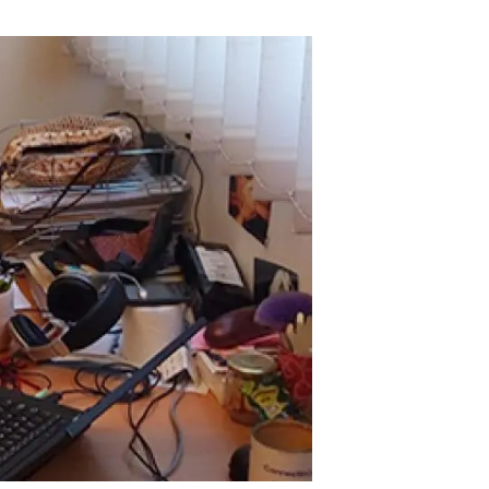
Biodiversitat
Canvi global
Funcionament dels ecosistemes
Observació de la terra