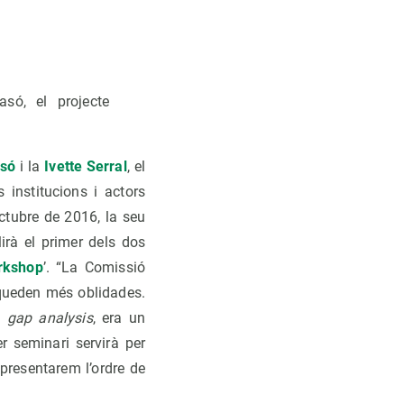
só, el projecte
só
i la
Ivette Serral
, el
 institucions i actors
ctubre de 2016, la seu
irà el primer dels dos
orkshop
’. “La Comissió
 queden més oblidades.
a
gap analysis
, era un
r seminari servirà per
presentarem l’ordre de