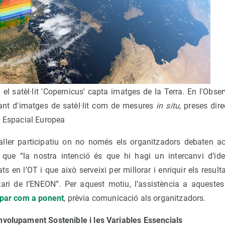
l satèl·lit 'Copernicus' capta imatges de la Terra. En l'Obser
ant d'imatges de satèl·lit com de mesures
in situ
, preses dir
a Espacial Europea
ller participatiu on no només els organitzadors debaten ac
que “la nostra intenció és que hi hagi un intercanvi d’ide
ts en l’OT i que això serveixi per millorar i enriquir els resul
olitari de l’ENEON”. Per aquest motiu, l’assistència a aquest
cipar com a ponent
, prèvia comunicació als organitzadors.
nvolupament Sostenible i les Variables Essencials