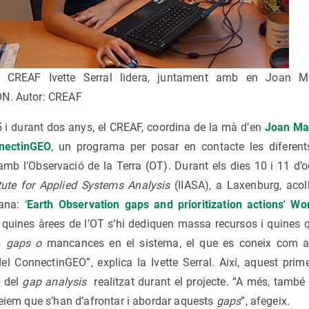
l CREAF Ivette Serral lidera, juntament amb en Joan Ma
ON. Autor: CREAF
5 i durant dos anys, el CREAF, coordina de la mà d’en
Joan Ma
nectinGEO
, un programa per posar en contacte les diferents
amb l’Observació de la Terra (OT). Durant els dies 10 i 11 d’o
itute for Applied Systems Analysis
(IIASA), a Laxenburg, acoll
ana: ‘
Earth Observation gaps and prioritization actions' W
 quines àrees de l’OT s’hi dediquen massa recursos i quines
ts
gaps o
mancances en el sistema, el que es coneix com 
el ConnectinGEO”, explica la Ivette Serral. Així, aquest prime
s del
gap analysis
realitzat durant el projecte. “A més, també 
reiem que s’han d’afrontar i abordar aquests
gaps
”, afegeix.