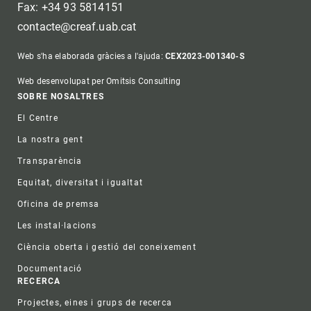
Fax: +34 93 5814151
contacte@creaf.uab.cat
Web s'ha elaborada gràcies a l'ajuda:
CEX2023-001340-S
Web desenvolupat per Omitsis Consulting
Footer
SOBRE NOSALTRES
El Centre
La nostra gent
Transparència
Equitat, diversitat i igualtat
Oficina de premsa
Les instal·lacions
Ciència oberta i gestió del coneixement
Documentació
RECERCA
Projectes, eines i grups de recerca