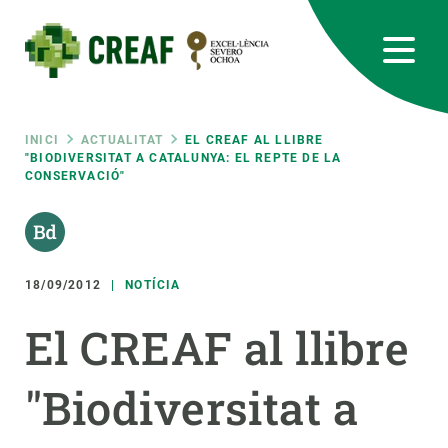
Vés
al
contingut
CREAF
EN
CA
ES
Bluesky
Instagram
Linkedin
Twitter
Youtube
RRSS
Fil
INICI
ACTUALITAT
EL CREAF AL LLIBRE
"BIODIVERSITAT A CATALUNYA: EL REPTE DE LA
CONSERVACIÓ"
Featured
INTRANET
d'ariadna
responsive
18/09/2012
NOTÍCIA
Responsive
SOBRE NOSALTRES
El CREAF al llibre
menu
RECERCA
"Biodiversitat a
CIÈNCIA EN ACCIÓ
UNEIX-TE A NOSALTRES