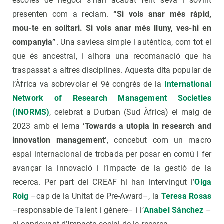
escoles de negoci s’han acabat fent seva i sovint
presenten com a reclam.
“Si vols anar més ràpid,
mou-te en solitari. Si vols anar més lluny, ves-hi en
companyia”
. Una saviesa simple i autèntica, com tot el
que és ancestral, i alhora una recomanació que ha
traspassat a altres disciplines. Aquesta dita popular de
l’Àfrica va sobrevolar el 9è congrés de la
International
Network of Research Management Societies
(INORMS)
, celebrat a Durban (Sud Àfrica) el maig de
2023 amb el lema
‘Towards a utopia in research and
innovation management’
, concebut com un macro
espai internacional de trobada per posar en comú i fer
avançar la innovació i l’impacte de la gestió de la
recerca. Per part del CREAF hi han intervingut l’
Olga
Roig
–cap de la Unitat de Pre-Award–, la
Teresa Rosas
–responsable de Talent i gènere– i l’
Anabel Sánchez
–