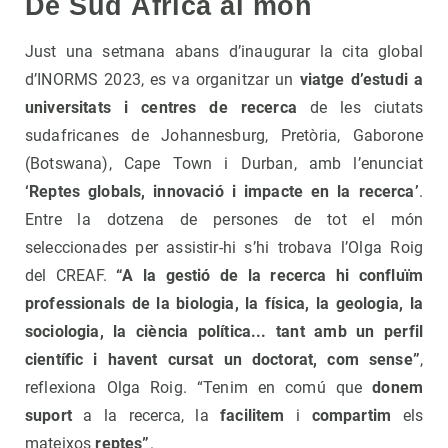
De Sud Àfrica al món
Just una setmana abans d’inaugurar la cita global
d’INORMS 2023, es va organitzar un
viatge d’estudi
a
universitats i centres de recerca
de les ciutats
sudafricanes de Johannesburg, Pretòria, Gaborone
(Botswana), Cape Town i Durban, amb l’enunciat
‘Reptes globals, innovació i impacte en la recerca’
.
Entre la dotzena de persones de tot el món
seleccionades per assistir-hi s’hi trobava l’Olga Roig
del CREAF.
“A la gestió de la recerca hi confluïm
professionals de la biologia, la física, la geologia, la
sociologia, la ciència política... tant amb un perfil
científic i havent cursat un doctorat, com sense”
,
reflexiona Olga Roig. “Tenim en comú que
donem
suport
a la recerca, la
facilitem
i
compartim
els
mateixos
reptes”
.