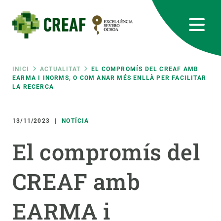
Vés
al
contingut
CREAF
EN
CA
ES
Bluesky
Instagram
Linkedin
Twitter
Youtube
RRSS
Fil
INICI
ACTUALITAT
EL COMPROMÍS DEL CREAF AMB
EARMA I INORMS, O COM ANAR MÉS ENLLÀ PER FACILITAR
LA RECERCA
Featured
INTRANET
d'ariadna
responsive
13/11/2023
NOTÍCIA
El compromís del
Responsive
SOBRE NOSALTRES
CREAF amb
menu
RECERCA
CIÈNCIA EN ACCIÓ
EARMA i
UNEIX-TE A NOSALTRES