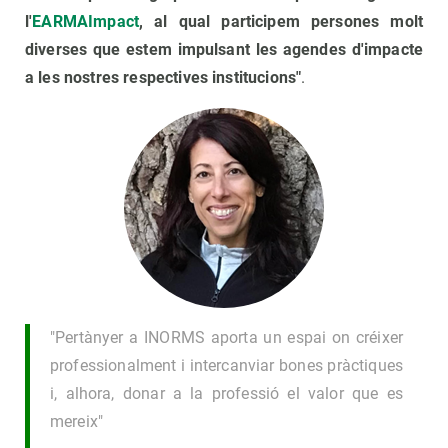
l'
EARMAImpact
, al qual participem persones molt
diverses que estem impulsant les agendes d'impacte
a les nostres respectives institucions"
.
"Pertànyer a INORMS aporta un espai on créixer
professionalment i intercanviar bones pràctiques
i, alhora, donar a la professió el valor que es
mereix"