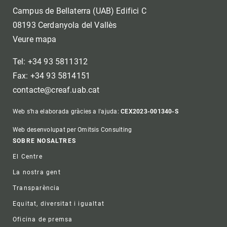
Campus de Bellaterra (UAB) Edifici C
08193 Cerdanyola del Vallès
Veure mapa
Tel: +34 93 5811312
Fax: +34 93 5814151
contacte@creaf.uab.cat
Web s'ha elaborada gràcies a l'ajuda:
CEX2023-001340-S
Web desenvolupat per Omitsis Consulting
Footer
SOBRE NOSALTRES
El Centre
La nostra gent
Transparència
Equitat, diversitat i igualtat
Oficina de premsa