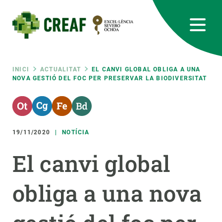
Vés
al
contingut
CREAF
EN
CA
ES
Bluesky
Instagram
Linkedin
Twitter
Youtube
RRSS
Fil
INICI
ACTUALITAT
EL CANVI GLOBAL OBLIGA A UNA
NOVA GESTIÓ DEL FOC PER PRESERVAR LA BIODIVERSITAT
Featured
INTRANET
d'ariadna
responsive
19/11/2020
NOTÍCIA
Responsive
SOBRE NOSALTRES
El canvi global
menu
RECERCA
obliga a una nova
CIÈNCIA EN ACCIÓ
UNEIX-TE A NOSALTRES