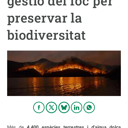
gestió del foc per
preservar la
PARTICIPA
NOTÍCIES I AGENDA
biodiversitat
Més de
4.400 espècies terrestres i d'aigua dolça