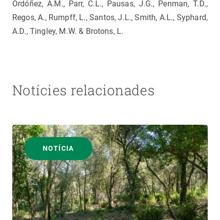
Ordóñez, A.M., Parr, C.L., Pausas, J.G., Penman, T.D.,
Regos, A., Rumpff, L., Santos, J.L., Smith, A.L., Syphard,
A.D., Tingley, M.W. & Brotons, L.
Notícies relacionades
NOTÍCIA