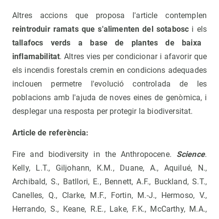
Altres accions que proposa l'article contemplen
reintroduir ramats que s'alimenten del sotabosc
i els
tallafocs verds a base de plantes de baixa
inflamabilitat
. Altres vies per condicionar i afavorir que
els incendis forestals cremin en condicions adequades
inclouen permetre l'evolució controlada de les
poblacions amb l'ajuda de noves eines de genòmica, i
desplegar una resposta per protegir la biodiversitat.
Article de referència:
Fire and biodiversity in the Anthropocene.
Science
.
Kelly, L.T., Giljohann, K.M., Duane, A., Aquilué, N.,
Archibald, S., Batllori, E., Bennett, A.F., Buckland, S.T.,
Canelles, Q., Clarke, M.F., Fortin, M.-J., Hermoso, V.,
Herrando, S., Keane, R.E., Lake, F.K., McCarthy, M.A.,