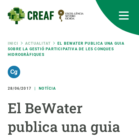
Vés
al
contingut
CREAF
EN
CA
ES
Bluesky
Instagram
Linkedin
Twitter
Youtube
RRSS
Fil
INICI
ACTUALITAT
EL BEWATER PUBLICA UNA GUIA
SOBRE LA GESTIÓ PARTICIPATIVA DE LES CONQUES
HIDROGRÀFIQUES
Featured
INTRANET
d'ariadna
responsive
28/06/2017
NOTÍCIA
Responsive
SOBRE NOSALTRES
El BeWater
menu
RECERCA
publica una guia
CIÈNCIA EN ACCIÓ
UNEIX-TE A NOSALTRES