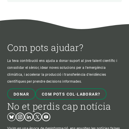
Com pots ajudar?
La teva contribució ens ajuda a donar suport al jove talent científic i
consolidar el sènior, idear noves solucions per a l'emergència
climàtica, i accelerar la producció i transferència d’evidències
científiques per prendre decisions informades.
DONAR
COM POTS COL·LABORAR?
No et perdis cap notícia
Bluesky
Instagram
Linkedin
Twitter
Youtube
Vivim en una època de desinformació, ens envolten les notícies falses