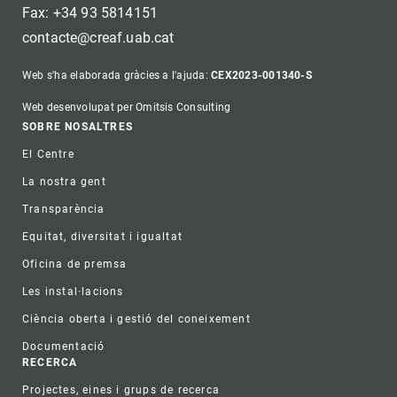
Fax: +34 93 5814151
contacte@creaf.uab.cat
Web s'ha elaborada gràcies a l'ajuda:
CEX2023-001340-S
Web desenvolupat per Omitsis Consulting
Footer
SOBRE NOSALTRES
El Centre
La nostra gent
Transparència
Equitat, diversitat i igualtat
Oficina de premsa
Les instal·lacions
Ciència oberta i gestió del coneixement
Documentació
RECERCA
Projectes, eines i grups de recerca