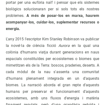
portar per una eufòria naïf i pensar que els sistemes
biològics solucionaran per si sols tots els nostres
problemes.
A més de posar-los en marxa, haurem
acompanyar-los, cuidar-los, suplementar recursos o
energia.
L'any 2015 l'escriptor Kim Stanley Robinson va publicar
la novel·la de ciència ficció
Aurora
en la qual una
colònia d'humans viatja durant generacions en naus
espacials constituïdes per ecosistemes o biomes que
mimetitzen els de la Terra: boscos, praderies, deserts. A
cada mòdul de la nau s'assenta una comunitat
d'humans plenament integrada en un d'aquests
biomes. La narració aborda el gran repte d'aquests
humans per preservar el funcionament d'aquests
ecosistemes, amb uns fluxos d'energia i matèria
finament regulats, però d'una grandària reduïda i