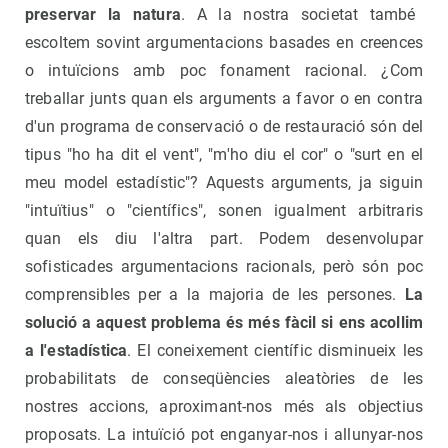
preservar la natura
. A la nostra societat també
escoltem sovint argumentacions basades en creences
o intuïcions amb poc fonament racional. ¿Com
treballar junts quan els arguments a favor o en contra
d'un programa de conservació o de restauració són del
tipus "ho ha dit el vent", "m'ho diu el cor" o "surt en el
meu model estadístic"? Aquests arguments, ja siguin
"intuïtius" o "científics", sonen igualment arbitraris
quan els diu l'altra part. Podem desenvolupar
sofisticades argumentacions racionals, però són poc
comprensibles per a la majoria de les persones.
La
solució a aquest problema és més fàcil si ens acollim
a l'estadística
. El coneixement científic disminueix les
probabilitats de conseqüències aleatòries de les
nostres accions, aproximant-nos més als objectius
proposats. La intuïció pot enganyar-nos i allunyar-nos