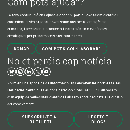
Com pots ajudar?
La teva contribució ens ajuda a donar suport al jove talent científic i
consolidar el sènior, idear noves solucions per a l'emergència
climàtica, i accelerar la producció i transferència d’evidències
científiques per prendre decisions informades.
DONAR
COM POTS COL·LABORAR?
No et perdis cap notícia
Bluesky
Instagram
Linkedin
Twitter
Youtube
Vivim en una època de desinformació, ens envolten les notícies falses
i les dades científiques es consideren opinions. Al CREAF disposem
d'un equip de periodistes, científics i dissenyadors dedicats a la difusió
del coneixement.
SUBSCRIU-TE AL
LLEGEIX EL
BUTLLETÍ
BLOG!