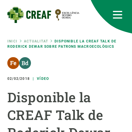
Vés
al
contingut
CREAF
EN
CA
ES
Bluesky
Instagram
Linkedin
Twitter
Youtube
RRSS
Fil
INICI
ACTUALITAT
DISPONIBLE LA CREAF TALK DE
RODERICK DEWAR SOBRE PATRONS MACROECOLÒGICS
Featured
INTRANET
d'ariadna
responsive
02/02/2018
VÍDEO
Responsive
SOBRE NOSALTRES
Disponible la
menu
RECERCA
CREAF Talk de
CIÈNCIA EN ACCIÓ
UNEIX-TE A NOSALTRES