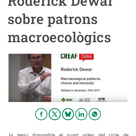
Roderick Dewar
sobre patrons
PARTICIPA
NOTÍCIES I AGENDA
macroecològics
Ja teniu disponible el quart vídeo del cicle de