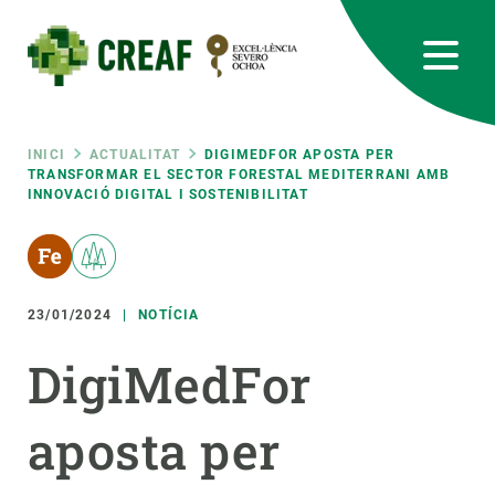
Vés
al
contingut
CREAF
EN
CA
ES
Bluesky
Instagram
Linkedin
Twitter
Youtube
RRSS
Fil
INICI
ACTUALITAT
DIGIMEDFOR APOSTA PER
TRANSFORMAR EL SECTOR FORESTAL MEDITERRANI AMB
INNOVACIÓ DIGITAL I SOSTENIBILITAT
Featured
INTRANET
d'ariadna
responsive
23/01/2024
NOTÍCIA
Responsive
SOBRE NOSALTRES
DigiMedFor
menu
RECERCA
aposta per
CIÈNCIA EN ACCIÓ
UNEIX-TE A NOSALTRES