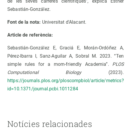
de les seves carreres científiques", explica Esther
Sebastián-González.
Font de la nota:
Universitat d'Alacant.
Article de referència:
Sebastián-González E, Graciá E, Morán-Ordóñez A,
Pérez-Ibarra I, Sanz-Aguilar A, Sobral M. 2023. “Ten
simple rules for a mom-friendly Academia”.
PLOS
Computational Biology
(2023).
https://journals.plos.org/ploscompbiol/article/metrics?
id=10.1371/journal.pcbi.1011284
Notícies relacionades