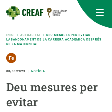
Vés
al
contingut
CREAF
EN
CA
ES
Bluesky
Instagram
Linkedin
Twitter
Youtube
RRSS
Fil
INICI
ACTUALITAT
DEU MESURES PER EVITAR
L'ABANDONAMENT DE LA CARRERA ACADÈMICA DESPRÉS
DE LA MATERNITAT
Featured
INTRANET
d'ariadna
responsive
08/09/2023
NOTÍCIA
Responsive
SOBRE NOSALTRES
Deu mesures per
menu
RECERCA
evitar
CIÈNCIA EN ACCIÓ
UNEIX-TE A NOSALTRES