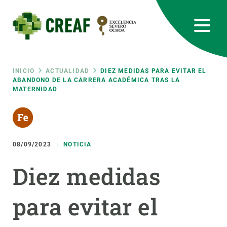
Pasar
al
contenido
principal
CREAF
EN
CA
ES
Bluesky
Instagram
Linkedin
Twitter
Youtube
RRSS
Ruta
INICIO
ACTUALIDAD
DIEZ MEDIDAS PARA EVITAR EL
ABANDONO DE LA CARRERA ACADÉMICA TRAS LA
MATERNIDAD
Featured
INTRANET
de
responsive
navegación
08/09/2023
NOTICIA
Responsive
SOBRE NOSOTROS
Diez medidas
menu
INVESTIGACIÓN
para evitar el
CIENCIA EN ACCIÓN
ÚNETE A NOSOTROS