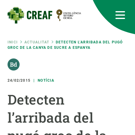
Vés
al
contingut
CREAF
EN
CA
ES
Bluesky
Instagram
Linkedin
Twitter
Youtube
RRSS
Fil
INICI
ACTUALITAT
DETECTEN L’ARRIBADA DEL PUGÓ
GROC DE LA CANYA DE SUCRE A ESPANYA
Featured
INTRANET
d'ariadna
responsive
24/02/2015
NOTÍCIA
Responsive
SOBRE NOSALTRES
Detecten
menu
RECERCA
l’arribada del
CIÈNCIA EN ACCIÓ
UNEIX-TE A NOSALTRES