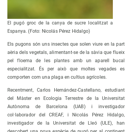
El pugó groc de la canya de sucre localitzat a
Espanya. (Foto: Nicolás Pérez Hidalgo)
Els pugons són uns insectes que solen viure en la part
aèria dels vegetals, alimentant-se de la sàvia que flueix
pel floema de les plantes amb un aparell bucal
especialitzat. És per això que moltes vegades es
comporten com una plaga en cultius agrícoles.
Recentment, Carlos Hernández-Castellano, estudiant
del Màster en Ecologia Terrestre de la Universitat
Autònoma de Barcelona (UAB) i investigador
col·laborador del CREAF, i Nicolás Pérez Hidalgo,
investigador de la Universitat de Lleó (ULE), han
descobert una nova espècie de pugó per al continent