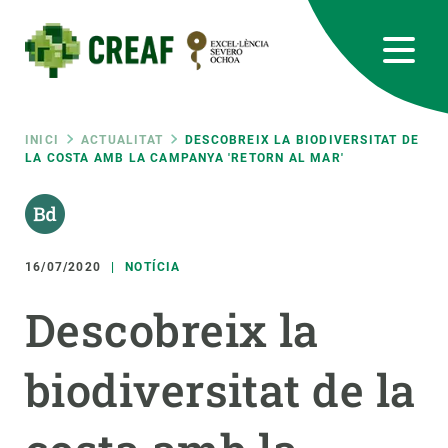
Vés
al
contingut
CREAF
EN
CA
ES
Bluesky
Instagram
Linkedin
Twitter
Youtube
RRSS
Fil
INICI
ACTUALITAT
DESCOBREIX LA BIODIVERSITAT DE
LA COSTA AMB LA CAMPANYA 'RETORN AL MAR'
Featured
INTRANET
d'ariadna
responsive
16/07/2020
NOTÍCIA
Responsive
SOBRE NOSALTRES
Descobreix la
menu
RECERCA
biodiversitat de la
CIÈNCIA EN ACCIÓ
UNEIX-TE A NOSALTRES