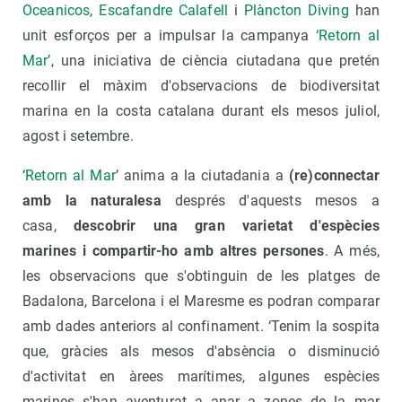
Oceanicos
,
Escafandre Calafell
i
Plàncton Diving
han
unit esforços per a impulsar la campanya
‘
Retorn al
Mar
’
, una iniciativa de ciència ciutadana que pretén
recollir el màxim d'observacions de biodiversitat
marina en la costa catalana durant els mesos juliol,
agost i setembre.
‘
Retorn al Mar
’ anima a la ciutadania a
(re)connectar
amb la naturalesa
després d'aquests mesos a
casa,
descobrir una gran varietat d'espècies
marines i compartir-ho amb altres persones
. A més,
les observacions que s'obtinguin de les platges de
Badalona, Barcelona i el Maresme es podran comparar
amb dades anteriors al confinament. ‘Tenim la sospita
que, gràcies als mesos d'absència o disminució
d'activitat en àrees marítimes, algunes espècies
marines s'han aventurat a anar a zones de la mar