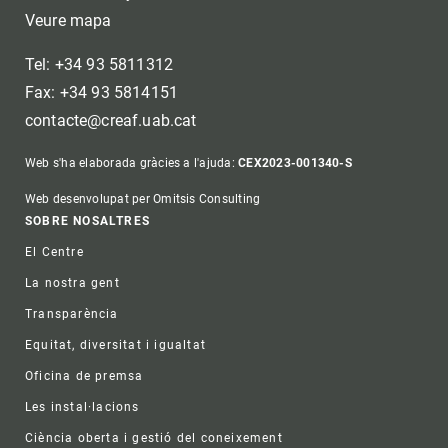
Veure mapa
Tel: +34 93 5811312
Fax: +34 93 5814151
contacte@creaf.uab.cat
Web s'ha elaborada gràcies a l'ajuda:
CEX2023-001340-S
Web desenvolupat per Omitsis Consulting
Footer
SOBRE NOSALTRES
El Centre
La nostra gent
Transparència
Equitat, diversitat i igualtat
Oficina de premsa
Les instal·lacions
Ciència oberta i gestió del coneixement