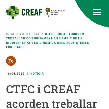
Vés
al
contingut
CREAF
EN
CA
ES
Bluesky
Instagram
Linkedin
Twitter
Youtube
RRSS
Fil
INICI
ACTUALITAT
CTFC I CREAF ACORDEN
TREBALLAR CONJUNTAMENT EN L’ÀMBIT DE LA
BIODIVERSITAT I LA DINÀMICA DELS ECOSISTEMES
Featured
INTRANET
FORESTALS
d'ariadna
responsive
Responsive
18/06/2012
NOTÍCIA
SOBRE NOSALTRES
CTFC i CREAF
menu
RECERCA
CIÈNCIA EN ACCIÓ
acorden treballar
UNEIX-TE A NOSALTRES