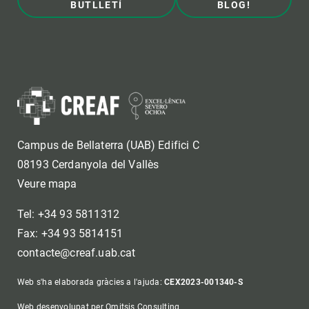
BUTLLETÍ
BLOG!
Campus de Bellaterra (UAB) Edifici C
08193 Cerdanyola del Vallès
Veure mapa
Tel: +34 93 5811312
Fax: +34 93 5814151
contacte@creaf.uab.cat
Web s'ha elaborada gràcies a l'ajuda:
CEX2023-001340-S
Web desenvolupat per Omitsis Consulting