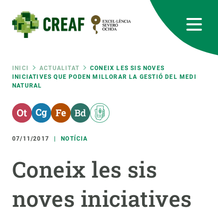
Vés
al
contingut
CREAF
EN
CA
ES
Bluesky
Instagram
Linkedin
Twitter
Youtube
RRSS
Fil
INICI
ACTUALITAT
CONEIX LES SIS NOVES
INICIATIVES QUE PODEN MILLORAR LA GESTIÓ DEL MEDI
NATURAL
Featured
INTRANET
d'ariadna
responsive
07/11/2017
NOTÍCIA
Responsive
SOBRE NOSALTRES
Coneix les sis
menu
RECERCA
noves iniciatives
CIÈNCIA EN ACCIÓ
UNEIX-TE A NOSALTRES