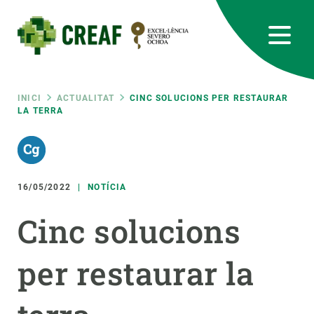
Vés
al
contingut
CREAF
EN
CA
ES
Bluesky
Instagram
Linkedin
Twitter
Youtube
RRSS
Fil
INICI
ACTUALITAT
CINC SOLUCIONS PER RESTAURAR
LA TERRA
Featured
INTRANET
d'ariadna
responsive
16/05/2022
NOTÍCIA
Responsive
SOBRE NOSALTRES
Cinc solucions
menu
RECERCA
per restaurar la
CIÈNCIA EN ACCIÓ
UNEIX-TE A NOSALTRES