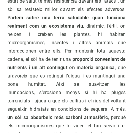
estat de salut té més resistència davant els “atacs”, un
sòl sa resisteix millor davant els efectes adversos.
Parlem sobre una terra saludable quan funciona
realment com un
ecosistema viu
, dinàmic, fèrtil, on
neixen i creixen les plantes, hi habiten
microorganismes, insectes i altres animals que
interaccionen entre ells. Per mantenir tota aquesta
cadena, el sòl ha de tenir una
proporció convenient de
nutrients i un alt contingut en matèria orgànica
, que
afavoreix que es retingui l’aigua i es mantingui una
bona humitat. Així se suavitzen les
inundacions, s’erosiona menys si hi ha pluges
torrencials i ajuda a que els cultius i el rius del voltant
segueixin hidratats en condicions de sequera. A més,
un sòl sa absorbeix més carboni atmosfèric,
perquè
els microorganismes que hi viuen el fan servir i el