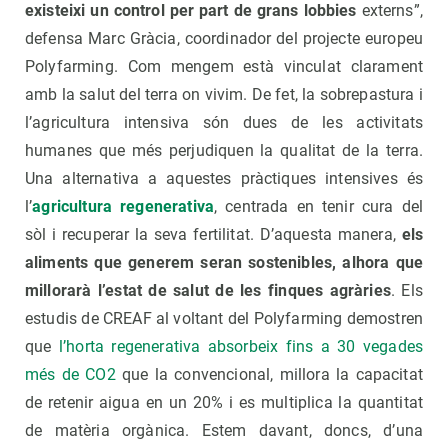
existeixi un control per part de grans lobbies
externs”,
defensa Marc Gràcia, coordinador del projecte europeu
Polyfarming. Com mengem està vinculat clarament
amb la salut del terra on vivim. De fet, la sobrepastura i
l’agricultura intensiva són dues de les activitats
humanes que més perjudiquen la qualitat de la terra.
Una alternativa a aquestes pràctiques intensives és
l’
agricultura regenerativa
, centrada en tenir cura del
sòl i recuperar la seva fertilitat. D’aquesta manera,
els
aliments que generem seran sostenibles, alhora que
millorarà l’estat de salut de les finques agràries
. Els
estudis de CREAF al voltant del Polyfarming demostren
que
l’horta regenerativa absorbeix fins a 30 vegades
més de CO2
que la convencional, millora la capacitat
de retenir aigua en un 20% i es multiplica la quantitat
de matèria orgànica. Estem davant, doncs, d’una