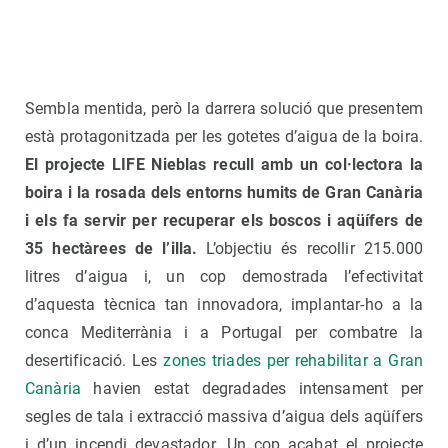
Sembla mentida, però la darrera solució que presentem
està protagonitzada per les gotetes d’aigua de la boira.
El projecte LIFE Nieblas recull amb un col·lectora la
boira i la rosada dels entorns humits de Gran Canària
i els fa servir per recuperar els boscos i aqüífers de
35 hectàrees de l’illa.
L’objectiu és recollir 215.000
litres d’aigua i, un cop demostrada l’efectivitat
d’aquesta tècnica tan innovadora, implantar-ho a la
conca Mediterrània i a Portugal per combatre la
desertificació. Les
zones triades per rehabilitar a Gran
Canària
havien estat degradades intensament per
segles de tala i extracció massiva d’aigua dels aqüífers
i d’un incendi devastador. Un cop acabat el projecte