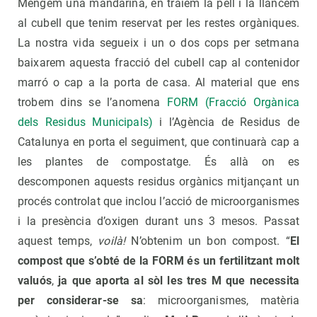
Mengem una mandarina, en traiem la pell i la llancem
al cubell que tenim reservat per les restes orgàniques.
La nostra vida segueix i un o dos cops per setmana
baixarem aquesta fracció del cubell cap al contenidor
marró o cap a la porta de casa. Al material que ens
trobem dins se l’anomena
FORM (Fracció Orgànica
dels Residus Municipals)
i l’Agència de Residus de
Catalunya en porta el seguiment, que continuarà cap a
les plantes de compostatge. És allà on es
descomponen aquests residus orgànics mitjançant un
procés controlat que inclou l’acció de microorganismes
i la presència d’oxigen durant uns 3 mesos. Passat
aquest temps,
voilà!
N’obtenim un bon compost. “
El
compost que s’obté de la FORM és un fertilitzant molt
valuós
,
ja que aporta al sòl les tres M que necessita
per considerar-se sa
: microorganismes, matèria