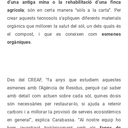
d’una antiga mina o la rehabilitació d’una finca
agrícola
; són en certa manera “sòls a la carta”. Per
crear aquests tecnosols s’apliquen diferents materials
orgànics que milloren la salut del sòl, un dels quals és
el compost, i que es coneixen com
esmenes
orgàniques
.
Des del CREAF, “fa anys que estudiem aquestes
esmenes amb l’Agència de Residus, perquè cal saber
amb detall com actuen sobre cada sòl, quines dosis
són necessàries per restaurar-lo, si ajuda a retenir
carboni i a millorar la provisió de serveis ecosistèmics
en general”, explica Carabassa. “Al nostre equip ho
hem investigat històricament amb els
fangs de