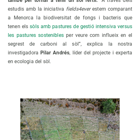
també per tornar a tenir un sòl fèrtil.
“A través dels
estudis amb la iniciativa
fields4ever
estem comparant
a Menorca la biodiversitat de fongs i bacteris que
tenen els
sòls amb pastures de gestió intensiva versus
les pastures sostenibles
per veure com influeix en el
segrest de carboni al sòl”, explica la nostra
investigadora
Pilar Andrés
, líder del projecte i experta
en ecologia del sòl.