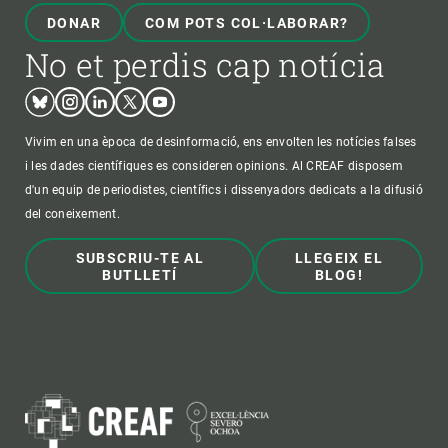
DONAR
COM POTS COL·LABORAR?
No et perdis cap notícia
Bluesky
Instagram
Linkedin
Twitter
Youtube
Vivim en una època de desinformació, ens envolten les notícies falses
i les dades científiques es consideren opinions. Al CREAF disposem
d'un equip de periodistes, científics i dissenyadors dedicats a la difusió
del coneixement.
SUBSCRIU-TE AL
LLEGEIX EL
BUTLLETÍ
BLOG!