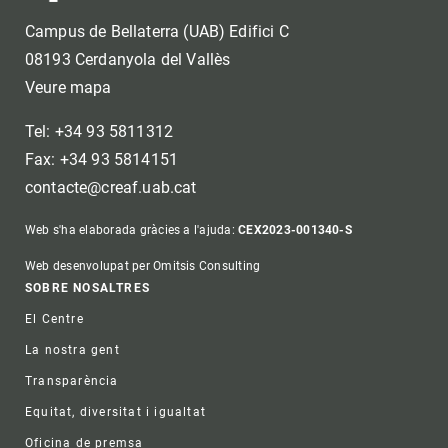
Campus de Bellaterra (UAB) Edifici C
08193 Cerdanyola del Vallès
Veure mapa
Tel: +34 93 5811312
Fax: +34 93 5814151
contacte@creaf.uab.cat
Web s'ha elaborada gràcies a l'ajuda:
CEX2023-001340-S
Web desenvolupat per Omitsis Consulting
Footer
SOBRE NOSALTRES
El Centre
La nostra gent
Transparència
Equitat, diversitat i igualtat
Oficina de premsa